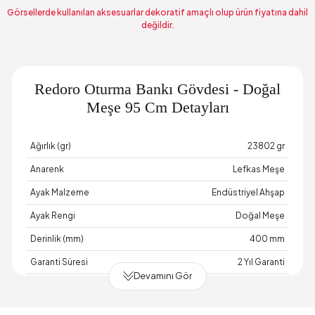
Görsellerde kullanılan aksesuarlar dekoratif amaçlı olup ürün fiyatına dahil
değildir.
Redoro Oturma Bankı Gövdesi - Doğal
Meşe 95 Cm Detayları
Ağırlık (gr)
23802 gr
Anarenk
Lefkas Meşe
Ayak Malzeme
Endüstriyel Ahşap
Ayak Rengi
Doğal Meşe
Derinlik (mm)
400 mm
Garanti Süresi
2 Yıl Garanti
Devamını Gör
Genişlik (mm)
950 mm
Gövde Malzemesi
Endüstriyel Ahşap