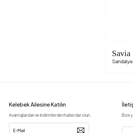
Savia
Sandalye
Kelebek Ailesine Katılın
İlet
Avantajlardan ve indirimlerden haberdar olun.
Bize y