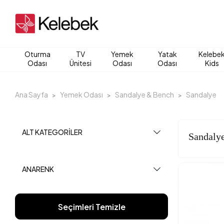
Oturma
TV
Yemek
Yatak
Kelebe
Odası
Ünitesi
Odası
Odası
Kids
Ana Sayfa
Yemek Odası
Sandalye & Bench
Sandalye
ALT KATEGORILER
Sandaly
ANARENK
Seçimleri Temizle