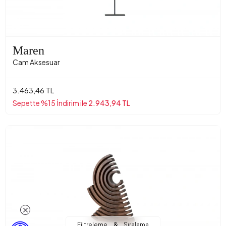
Maren
Cam Aksesuar
3.463,46 TL
Sepette %15 İndirim ile
2.943,94 TL
&
Filtreleme
Sıralama