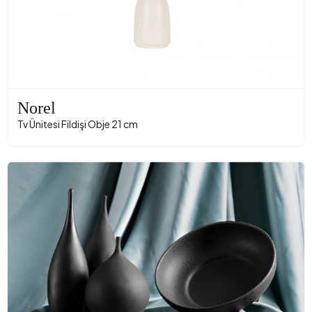
Norel
Tv Ünitesi Fildişi Obje 21 cm