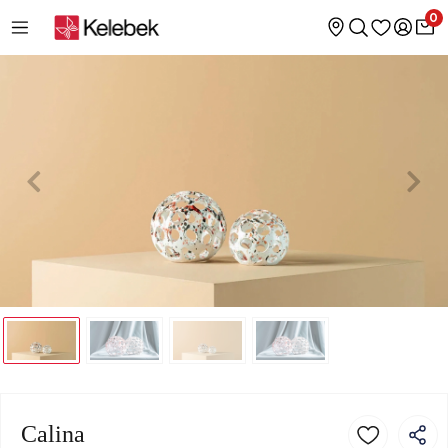
0
Calina