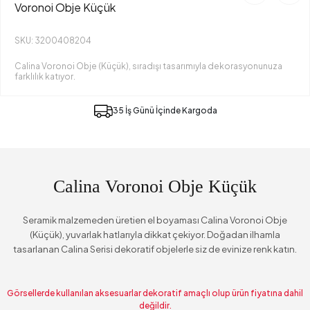
Voronoi Obje Küçük
SKU: 3200408204
Calina Voronoi Obje (Küçük), sıradışı tasarımıyla dekorasyonunuza
farklılık katıyor.
35 İş Günü İçinde Kargoda
Calina Voronoi Obje Küçük
Seramik malzemeden üretien el boyaması Calina Voronoi Obje
(Küçük), yuvarlak hatlarıyla dikkat çekiyor. Doğadan ilhamla
tasarlanan Calina Serisi dekoratif objelerle siz de evinize renk katın.
Görsellerde kullanılan aksesuarlar dekoratif amaçlı olup ürün fiyatına dahil
değildir.