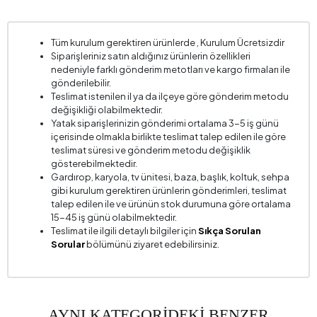
Tüm kurulum gerektiren ürünlerde , Kurulum Ücretsizdir
Siparişleriniz satın aldığınız ürünlerin özellikleri
nedeniyle farklı gönderim metotları ve kargo firmaları ile
gönderilebilir.
Teslimat istenilen il ya da ilçeye göre gönderim metodu
değişikliği olabilmektedir.
Yatak siparişlerinizin gönderimi ortalama 3-5 iş günü
içerisinde olmakla birlikte teslimat talep edilen ile göre
teslimat süresi ve gönderim metodu değişiklik
gösterebilmektedir.
Gardırop, karyola, tv ünitesi, baza, başlık, koltuk, sehpa
gibi kurulum gerektiren ürünlerin gönderimleri, teslimat
talep edilen ile ve ürünün stok durumuna göre ortalama
15-45 iş günü olabilmektedir.
Teslimat ile ilgili detaylı bilgiler için
Sıkça Sorulan
Sorular
bölümünü ziyaret edebilirsiniz.
AYNI KATEGORİDEKİ BENZER