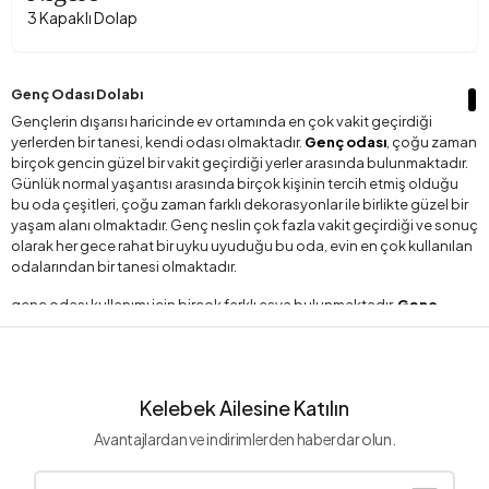
3 Kapaklı Dolap
Genç Odası Dolabı
Gençlerin dışarısı haricinde ev ortamında en çok vakit geçirdiği
yerlerden bir tanesi, kendi odası olmaktadır.
Genç odası
, çoğu zaman
birçok gencin güzel bir vakit geçirdiği yerler arasında bulunmaktadır.
Günlük normal yaşantısı arasında birçok kişinin tercih etmiş olduğu
bu oda çeşitleri, çoğu zaman farklı dekorasyonlar ile birlikte güzel bir
yaşam alanı olmaktadır. Genç neslin çok fazla vakit geçirdiği ve sonuç
olarak her gece rahat bir uyku uyuduğu bu oda, evin en çok kullanılan
odalarından bir tanesi olmaktadır.
genç odası kullanımı için birçok farklı eşya bulunmaktadır.
Genç
odası takımı
genel anlamda bu tarz odalar için çok fazla tercih
edilmektedir. Takım içerisinde bulunan eşyalar odanın ihtiyacını
karşıladığından dolayı, rahat ve konforlu bir şekilde takım grupları
tercih edilmektedir. Genç odası takımları arasında en çok tercih edilen
Kelebek Ailesine Katılın
eşyalarından bir tanesi, Gardrop olmaktadır. Bir diğer ismi ile
Genç
Odası Dolabı
olarak bilinen gardrop, son zamanların en çok tercih
Avantajlardan ve indirimlerden haberdar olun.
edilen genç odası eşyaları arasında yer almaktadır.
Genç odasının en önemli eşyalarından bir tanesi olan Gardrop, son