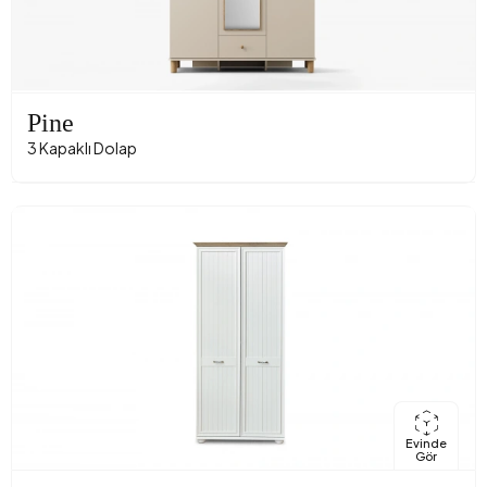
Pine
3 Kapaklı Dolap
Evinde
Gör