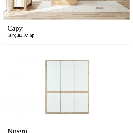
Capy
Sürgülü Dolap
Nigero