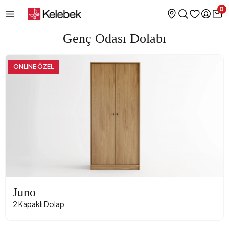
0
Genç Odası Dolabı
ONLINE ÖZEL
Juno
2 Kapaklı Dolap