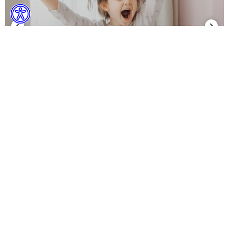
Bebek, Çocuk ve Genç Odaları
Kelebek Kids'in Sevgiyle Büyüten, Eğlenceli
Montessori Dünyası...
KAMPANYALAR