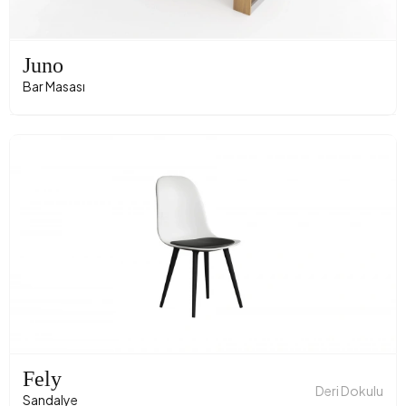
Juno
Bar Masası
Fely
Deri Dokulu
Sandalye