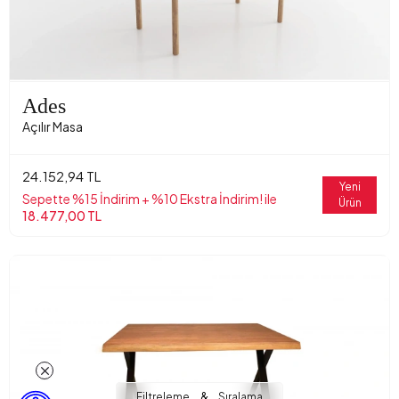
Ades
Açılır Masa
24.152,94 TL
Yeni
Sepette %15 İndirim + %10 Ekstra İndirim! ile
Ürün
18.477,00 TL
&
Filtreleme
Sıralama