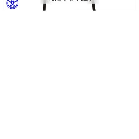
Pontia
Kütük Masa
30.611,77 TL
Sepette %15 İndirim + %10 Ekstra İndirim! ile
23.418,00 TL