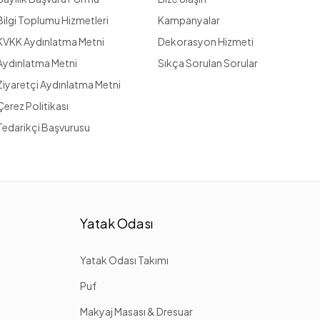
Bilgi Toplumu Hizmetleri
Kampanyalar
KVKK Aydınlatma Metni
Dekorasyon Hizmeti
Aydınlatma Metni
Sıkça Sorulan Sorular
Ziyaretçi Aydınlatma Metni
Çerez Politikası
Tedarikçi Başvurusu
Yatak Odası
Yatak Odası Takımı
Puf
Makyaj Masası & Dresuar