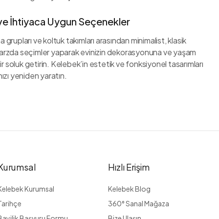
ve İhtiyaca Uygun Seçenekler
grupları ve koltuk takımları arasından minimalist, klasik
arzda seçimler yaparak evinizin dekorasyonuna ve yaşam
bir soluk getirin. Kelebek’in estetik ve fonksiyonel tasarımları
ızı yeniden yaratın.
Kurumsal
Hızlı Erişim
Kelebek Kurumsal
Kelebek Blog
Tarihçe
360° Sanal Mağaza
Bayilik Başvuru Formu
Bize Ulaşın