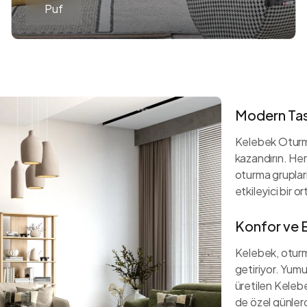
Puf
Modern Tasar
Kelebek Oturma 
kazandırın. Her
oturma grupları 
etkileyici bir o
Konfor ve E
Kelebek, oturma
getiriyor. Yum
üretilen Keleb
de özel günlerd