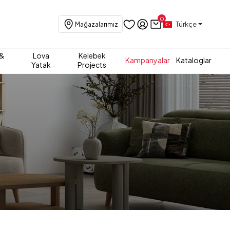
0
Türkçe
Mağazalarımız
 &
Lova
Kelebek
Kampanyalar
Kataloglar
Yatak
Projects