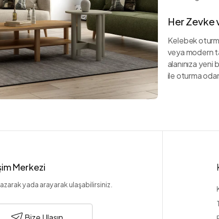
Her Zevke 
Kelebek oturma 
veya modern t
alanınıza yeni 
ile oturma odan
işim Merkezi
azarak yada arayarak ulaşabilirsiniz.
Bize Ulaşın