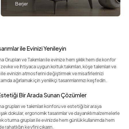
Berjer
ımlar ile Evinizi Yenileyin
Grupları ve Takımları ile evinize hem şıklık hem de konfor
 zevke ve ihtiyaca uygun koltuk takımları, köşe takımları ve
ile evinizin atmosferini değiştirmek ve misafirlerinizi
rtamda ağırlamak için yenilikçi tasarımlarımızı keşfedin.
stetiği Bir Arada Sunan Çözümler
 grupları ve takımları konforu ve estetiği bir araya
uşak dokular, ergonomik tasarımlar ve dayanıklı malzemelerle
ek oturma grupları ile evinizde hem günlük kullanımda hem
e rahatlığın keyfini çıkarın.