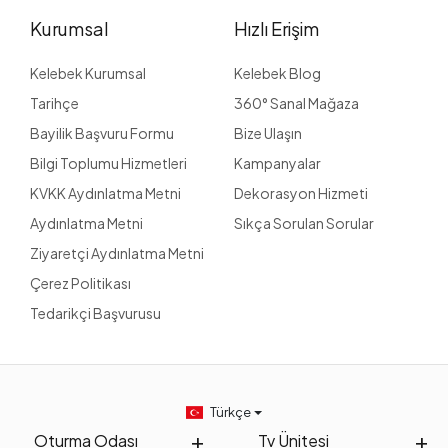
Kurumsal
Hızlı Erişim
Kelebek Kurumsal
Kelebek Blog
Tarihçe
360° Sanal Mağaza
Bayilik Başvuru Formu
Bize Ulaşın
Bilgi Toplumu Hizmetleri
Kampanyalar
KVKK Aydınlatma Metni
Dekorasyon Hizmeti
Aydınlatma Metni
Sıkça Sorulan Sorular
Ziyaretçi Aydınlatma Metni
Çerez Politikası
Tedarikçi Başvurusu
Türkçe
Oturma Odası
Tv Ünitesi