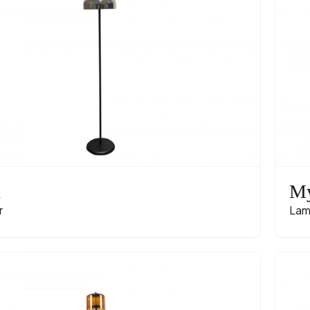
n
My
r
Lam