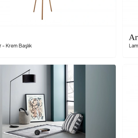
Ar
 - Krem Başlık
Lam