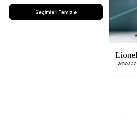
Seçimleri Temizle
Lione
Lambade