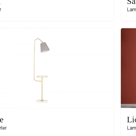
n
Sa
r
Lam
e
Li
ler
Lam