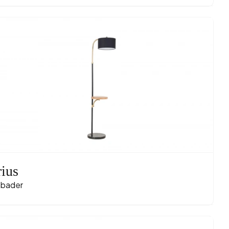
rius
bader