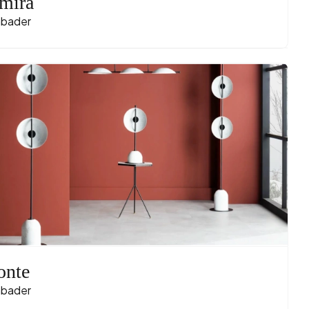
mira
bader
onte
bader