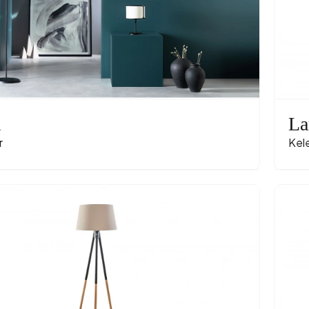
l
L
r
Kel