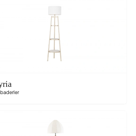
ria
baderler