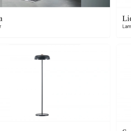
a
Li
r
Lam