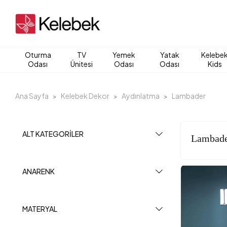
Oturma
TV
Yemek
Yatak
Kelebe
Odası
Ünitesi
Odası
Odası
Kids
Ana Sayfa
Kelebek Dekor
Aydınlatma
Lambader
ALT KATEGORILER
Lambad
ANARENK
MATERYAL