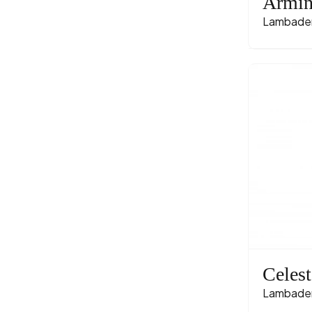
Armi
Lambade
Celest
Lambader