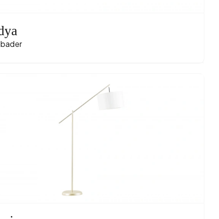
dya
bader