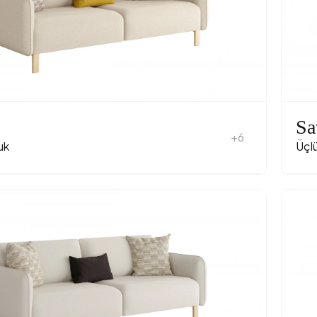
Sa
+6
uk
Üçl