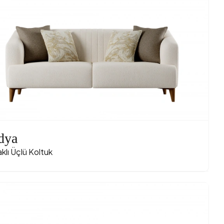
dya
klı Üçlü Koltuk