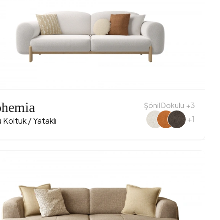
hemia
Şönil Dokulu
+3
+1
 Koltuk / Yataklı