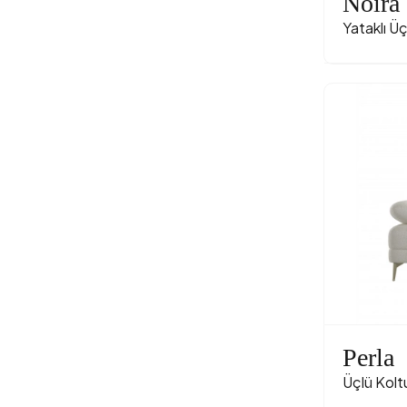
Noira
Yataklı Ü
Perla
Üçlü Kolt