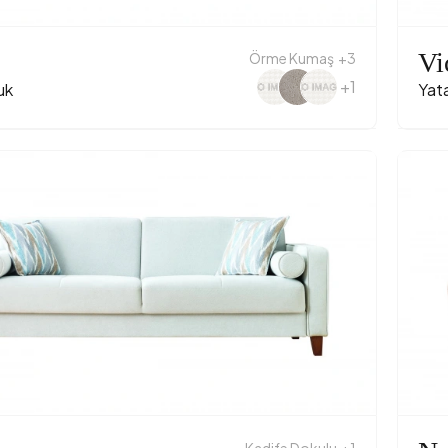
Vi
Örme Kumaş
+3
+1
uk
Yata
Kadife Dokulu
+1