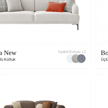
a New
Bo
Kadife Dokulu
+2
çlü Koltuk
Üçlü