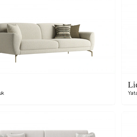
Li
uk
Yata