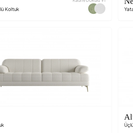
Ne
çlü Koltuk
Yata
Al
uk
Üçl