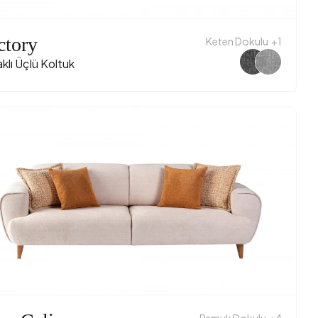
ctory
Keten Dokulu
+1
klı Üçlü Koltuk
Pamuk Dokulu
+4