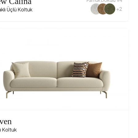
w Calina
+2
klı Üçlü Koltuk
ven
ü Koltuk