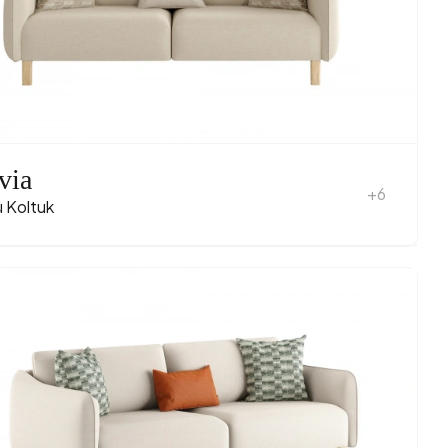
via
+6
ü Koltuk