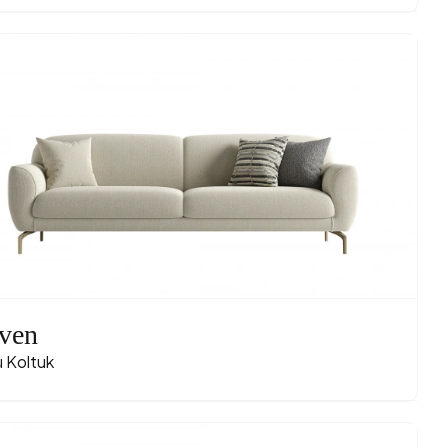
ven
ü Koltuk