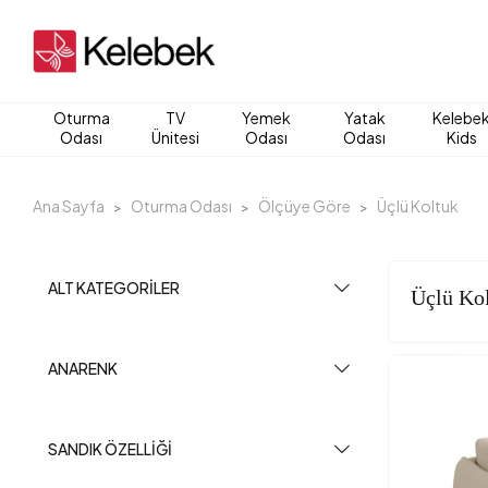
Oturma
TV
Yemek
Yatak
Kelebe
Odası
Ünitesi
Odası
Odası
Kids
Ana Sayfa
Oturma Odası
Ölçüye Göre
Üçlü Koltuk
ALT KATEGORILER
Üçlü Ko
ANARENK
SANDIK ÖZELLIĞI