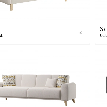
Sa
+6
uk
Üçl