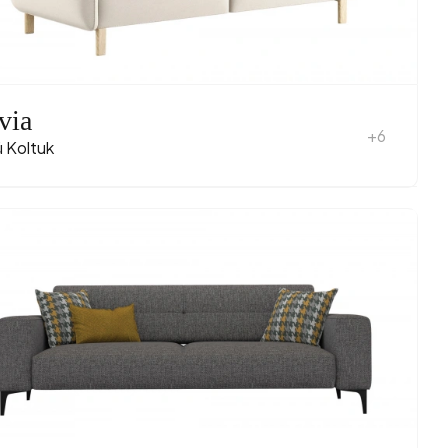
via
+6
ü Koltuk