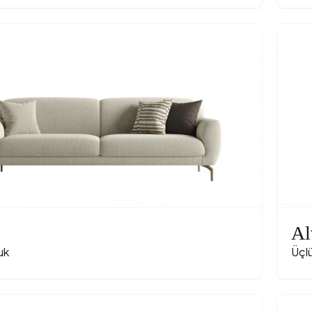
Al
uk
Üçl