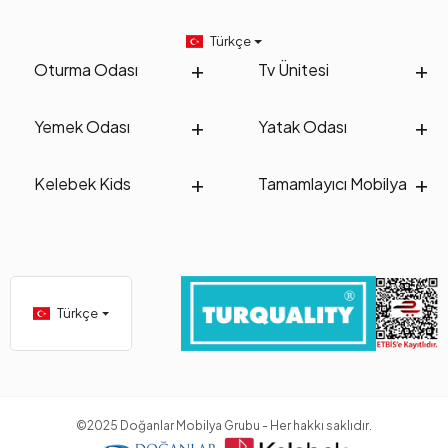
estetik bir çalışma ortamı oluşturmak için ideal seçenekler sunar.
Ergonomik tasarımlar, dayanıklı malzemeler ve şık detaylarla öne
Türkçe
çıkan bu masalar, evden çalışmanın verimliliğini artırırken yaşam
Oturma Odası
Tv Ünitesi
alanınıza değer katar.
Şimdi Kelebek çalışma masalarını keşfedin ve evinizde hem
Yemek Odası
Yatak Odası
konforlu hem de şık bir çalışma alanı oluşturun. Çalışma alanınızı
ihtiyaçlarınıza ve tarzınıza göre şekillendirmek için en uygun
modelleri seçin!
Kelebek Kids
Tamamlayıcı Mobilya
Türkçe
©2025 Doğanlar Mobilya Grubu - Her hakkı saklıdır.