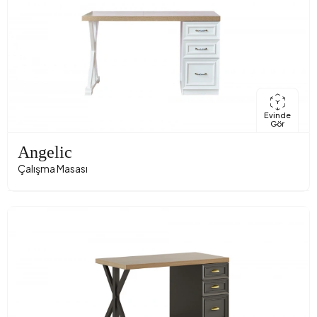
Evinde
Gör
Angelic
Çalışma Masası