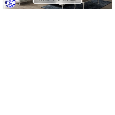
Angelic
Keten Dokulu
Başlıklı Karyola 180 cm
34.988,89 TL
Sepette %10 İndirim + %10 Ekstra İndirim! ile
28.341,00 TL