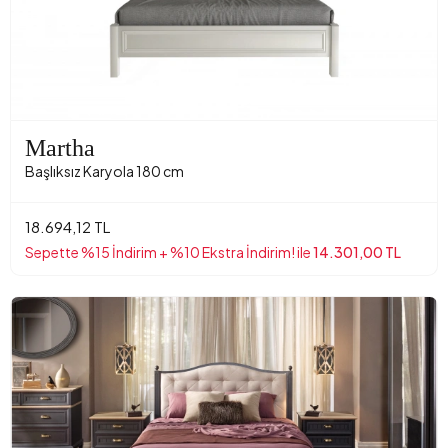
Martha
Başlıksız Karyola 180 cm
18.694,12 TL
Sepette %15 İndirim + %10 Ekstra İndirim! ile
14.301,00 TL