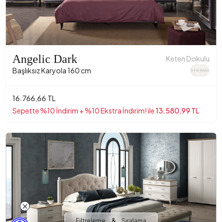
Angelic Dark
Keten Dokulu
Başlıksız Karyola 160 cm
16.766,66 TL
Sepette %10 İndirim + %10 Ekstra İndirim! ile
13.580,99 TL
&
Filtreleme
Sıralama