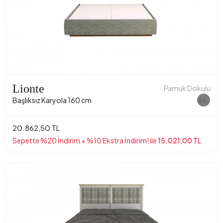
Lionte
Pamuk Dokulu
Başlıksız Karyola 160 cm
20.862,50 TL
Sepette %20 İndirim + %10 Ekstra İndirim! ile
15.021,00 TL