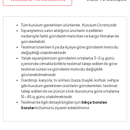
Paket Sayısı
3
Yükseklik (mm)
365 mm
Tüm kurulum gerektiren ürünlerde , Kurulum Ücretsizdir
Siparişleriniz satın aldığınız ürünlerin özellikleri
nedeniyle farklı gönderim metotları ve kargo firmaları ile
gönderilebilir.
Teslimat istenilen il ya da ilçeye göre gönderim metodu
değişikliği olabilmektedir.
Yatak siparişlerinizin gönderimi ortalama 3-5 iş günü
içerisinde olmakla birlikte teslimat talep edilen ile göre
teslimat süresi ve gönderim metodu değişiklik
gösterebilmektedir.
Gardırop, karyola, tv ünitesi, baza, başlık, koltuk, sehpa
gibi kurulum gerektiren ürünlerin gönderimleri, teslimat
talep edilen ile ve ürünün stok durumuna göre ortalama
15-45 iş günü olabilmektedir.
Teslimat ile ilgili detaylı bilgiler için
Sıkça Sorulan
Sorular
bölümünü ziyaret edebilirsiniz.