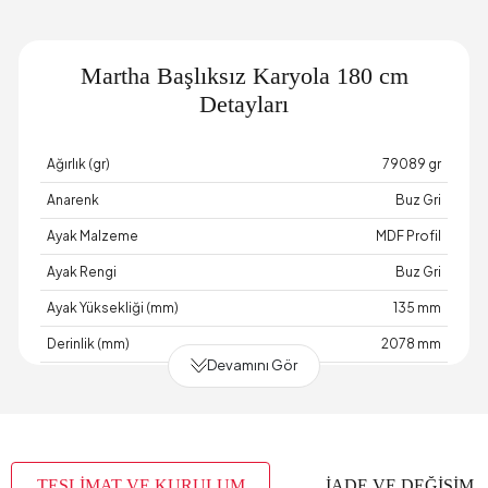
Martha Başlıksız Karyola 180 cm
Detayları
Ağırlık (gr)
79089 gr
Anarenk
Buz Gri
Ayak Malzeme
MDF Profil
Ayak Rengi
Buz Gri
Ayak Yüksekliği (mm)
135 mm
Derinlik (mm)
2078 mm
Devamını Gör
Garanti Süresi
2 Yıl Garanti
Genişlik (mm)
1857 mm
Gövde Malzemesi
Endüstriyel Ahşap
TESLİMAT VE KURULUM
İADE VE DEĞİŞİM
Hacim (m3)
0,133 m3