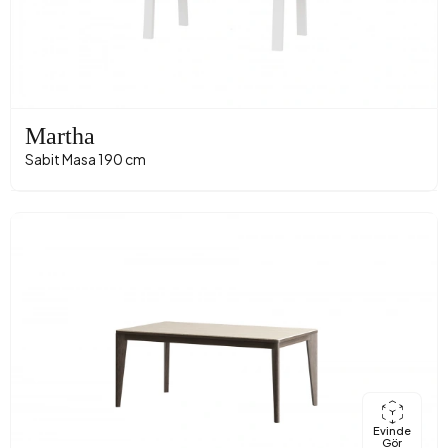
Martha
Sabit Masa 190 cm
Evinde
Gör