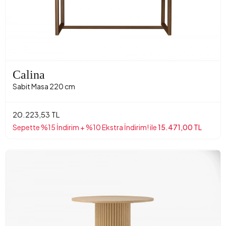
Calina
Sabit Masa 220 cm
20.223,53 TL
Sepette %15 İndirim + %10 Ekstra İndirim! ile
15.471,00 TL