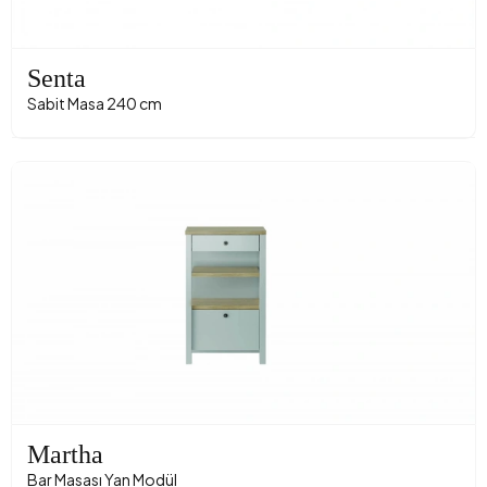
Senta
Sabit Masa 240 cm
Martha
Bar Masası Yan Modül