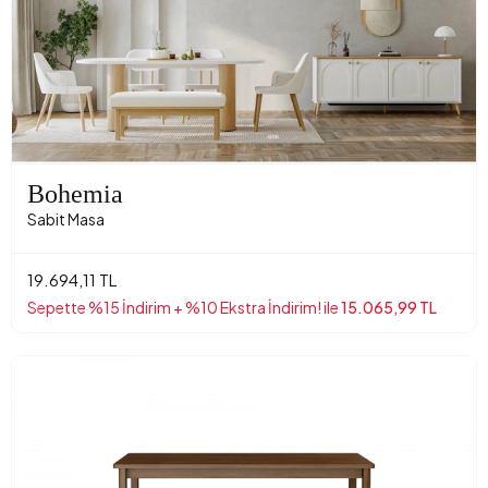
Bohemia
Sabit Masa
19.694,11 TL
Sepette %15 İndirim + %10 Ekstra İndirim! ile
15.065,99 TL