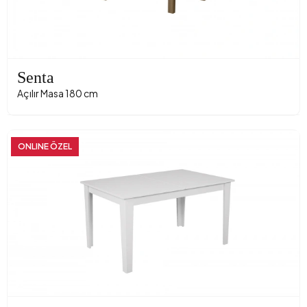
Senta
Açılır Masa 180 cm
ONLINE ÖZEL