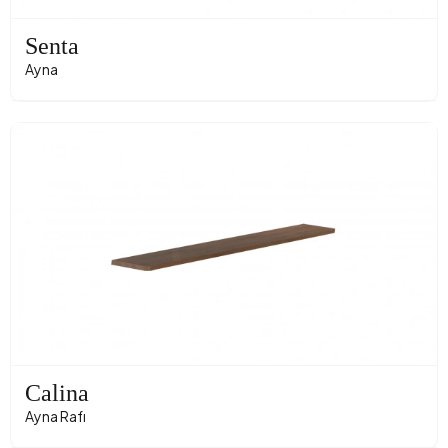
Senta
Ayna
Calina
Ayna Rafı