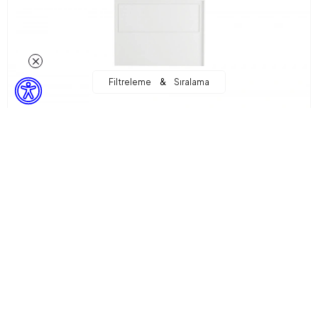
&
Filtreleme
Sıralama
Noira
Ahşap Başlık 180 Cm
6.237,50 TL
Sepette %20 İndirim + %15 Ekstra İndirim! ile
4.241,50 TL