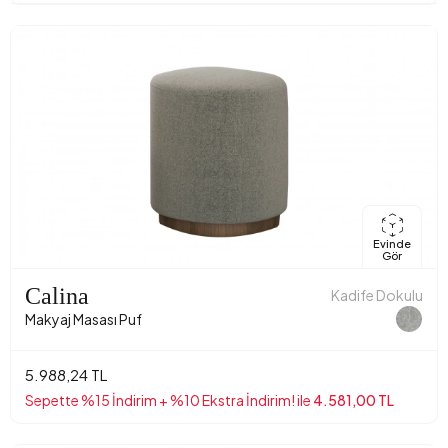
Evinde
Gör
Calina
Kadife Dokulu
Makyaj Masası Puf
5.988,24 TL
Sepette %15 İndirim + %10 Ekstra İndirim! ile
4.581,00 TL