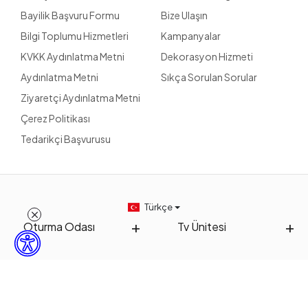
Bayilik Başvuru Formu
Bize Ulaşın
Bilgi Toplumu Hizmetleri
Kampanyalar
KVKK Aydınlatma Metni
Dekorasyon Hizmeti
Aydınlatma Metni
Sıkça Sorulan Sorular
Ziyaretçi Aydınlatma Metni
Çerez Politikası
Tedarikçi Başvurusu
Türkçe
Oturma Odası
Tv Ünitesi
Yemek Odası
Yatak Odası
Kelebek Kids
Tamamlayıcı Mobilya