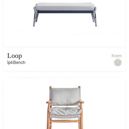
Loop
Krem
İpli Bench