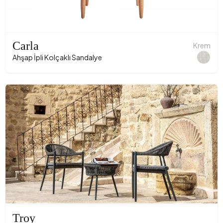
Carla
Krem
Ahşap İpli Kolçaklı Sandalye
Troy