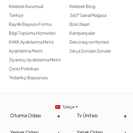
Kelebek Kurumsal
Kelebek Blog
Tarihçe
360° Sanal Mağaza
Bayilik Başvuru Formu
Bize Ulaşın
Bilgi Toplumu Hizmetleri
Kampanyalar
KVKK Aydınlatma Metni
Dekorasyon Hizmeti
Aydınlatma Metni
Sıkça Sorulan Sorular
Ziyaretçi Aydınlatma Metni
Çerez Politikası
Tedarikçi Başvurusu
Türkçe
Oturma Odası
Tv Ünitesi
Yemek Odası
Yatak Odası