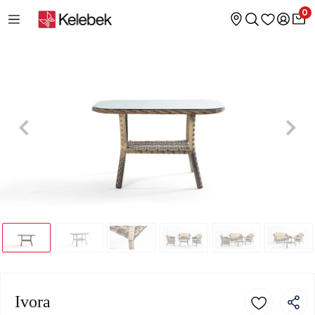
0
Ivora