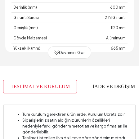
Derinlik (mm)
600 mm
Garanti Süresi
2 Yıl Garanti
Genişlik (mm)
1120 mm
Gövde Malzemesi
Alüminyum
Yükseklik (mm)
665 mm
Devamını Gör
TESLİMAT VE KURULUM
İADE VE DEĞİŞİM
Tüm kurulum gerektiren ürünlerde , Kurulum Ücretsizdir
Siparişleriniz satın aldığınız ürünlerin özellikleri
nedeniyle farklı gönderim metotları ve kargo firmaları ile
gönderilebilir.
Teslimat istenilen il ya da ilçeye göre gönderim metodu