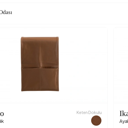
Odası
o
Ik
Keten Dokulu
ık
Aya