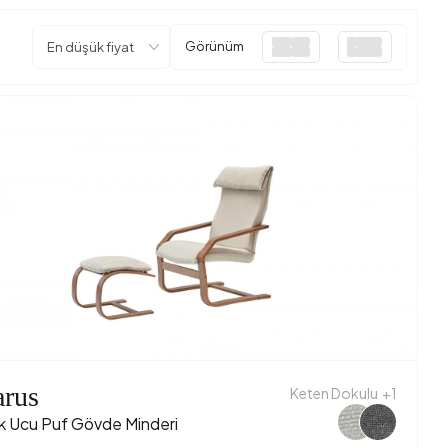
Görünüm
arus
Keten Dokulu
+1
k Ucu Puf Gövde Minderi