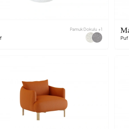
Ma
Pamuk Dokulu
+1
f
Puf