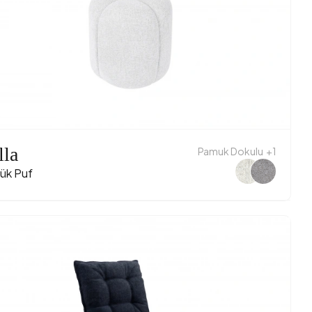
lla
Pamuk Dokulu
+1
ük Puf