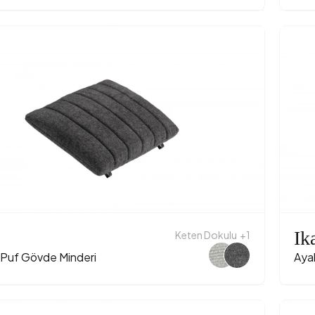
Ik
Keten Dokulu
+1
 Puf Gövde Minderi
Aya