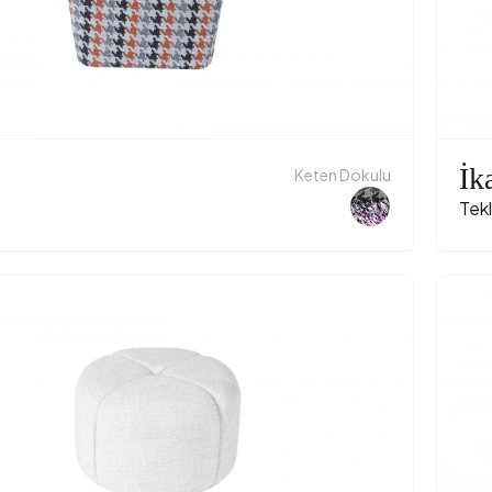
a
İk
Keten Dokulu
Tekl