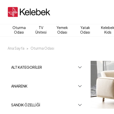
Oturma
TV
Yemek
Yatak
Kelebe
Odası
Ünitesi
Odası
Odası
Kids
Ana Sayfa
Oturma Odası
ALT KATEGORILER
ANARENK
SANDIK ÖZELLIĞI