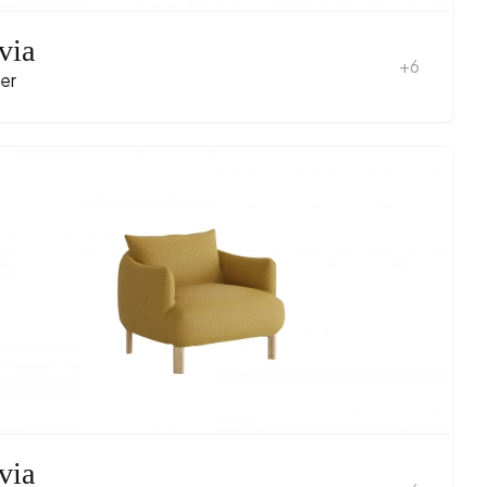
via
+6
er
via