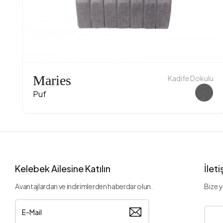
Maries
Kadife Dokulu
Puf
Kelebek Ailesine Katılın
İlet
Avantajlardan ve indirimlerden haberdar olun.
Bize y