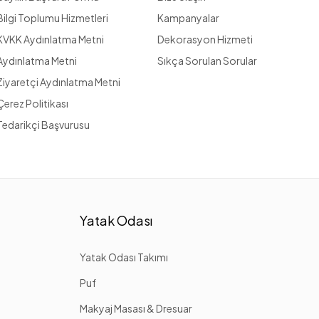
Bilgi Toplumu Hizmetleri
Kampanyalar
KVKK Aydınlatma Metni
Dekorasyon Hizmeti
Aydınlatma Metni
Sıkça Sorulan Sorular
Ziyaretçi Aydınlatma Metni
Çerez Politikası
Tedarikçi Başvurusu
Yatak Odası
Yatak Odası Takımı
Puf
Makyaj Masası & Dresuar