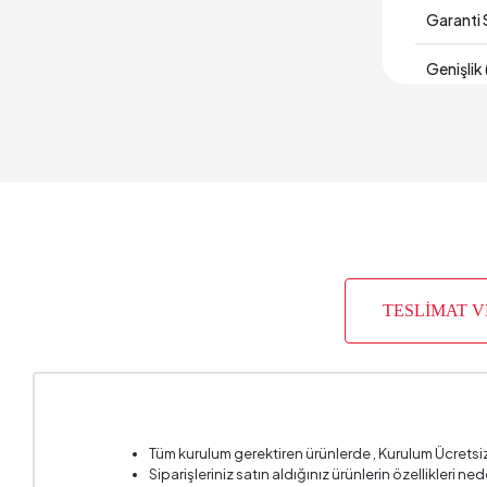
Garanti 
Genişlik
Hacim (
Kumaş Öz
Paket Sa
Yüksekl
TESLİMAT 
Kumaş A
Kumaş R
Tüm kurulum gerektiren ürünlerde , Kurulum Ücretsi
Siparişleriniz satın aldığınız ürünlerin özellikleri ne