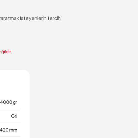
yaratmak isteyenlerin tercihi
ğildir.
14000 gr
Gri
420 mm