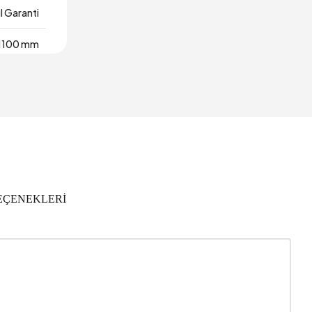
ıl Garanti
1100 mm
0,19 m3
olyester
1
420 mm
EÇENEKLERİ
e Dokulu
Gri