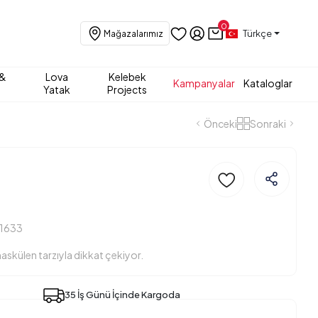
0
Türkçe
Mağazalarımız
 &
Lova
Kelebek
Kampanyalar
Kataloglar
Yatak
Projects
Önceki
Sonraki
11633
askülen tarzıyla dikkat çekiyor.
35 İş Günü İçinde Kargoda