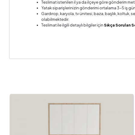
Teslimat istenilen il ya da ilçeye göre gönderim met
Yatak siparişlerinizin gönderimi ortalama 3-5 iş gün
Gardırop, karyola, tv ünitesi, baza, başlık, koltuk,
olabilmektedir.
Teslimat ile ilgili detaylı bilgiler için
Sıkça Sorulan S