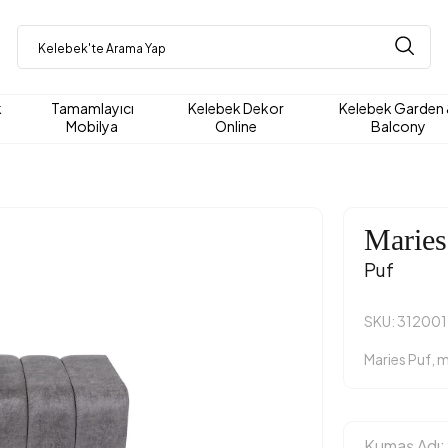
k
Tamamlayıcı
Kelebek Dekor
Kelebek Garden
Mobilya
Online
Balcony
Maries
Puf
SKU: 31200
Maries Puf, m
Kumaş Adı: