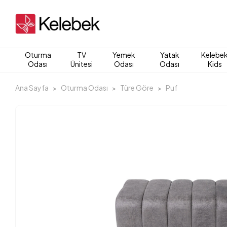
Oturma
TV
Yemek
Yatak
Kelebe
Odası
Ünitesi
Odası
Odası
Kids
Ana Sayfa
Oturma Odası
Türe Göre
Puf