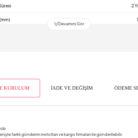
Süresi
2 Y
 (mm)
Devamını Gör
m3)
elliği
P
yısı
ik (mm)
VE KURULUM
İADE VE DEĞİŞİM
ÖDEME S
dı
Kadif
engi
zdir
deniyle farklı gönderim metotları ve kargo firmaları ile gönderilebilir.