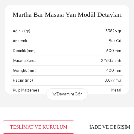
Martha Bar Masası Yan Modül Detayları
Ağırlık (gr)
33826 gr
Anarenk
Buz Gri
Derinlik (mm)
600 mm
Garanti Süresi
2 Yıl Garanti
Genişlik (mm)
400 mm
Hacim (m3)
0,077 m3
Kulp Malzemesi
Metal
Devamını Gör
Kulp Rengi
Mat Siyah
Yükseklik (mm)
1000 mm
TESLİMAT VE KURULUM
İADE VE DEĞİŞİM