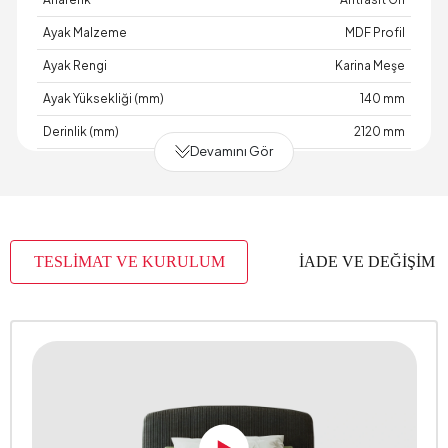
Ayak Malzeme
MDF Profil
Ayak Rengi
Karina Meşe
Ayak Yüksekliği (mm)
140 mm
Derinlik (mm)
2120 mm
Devamını Gör
Garanti Süresi
2 Yıl Garanti
Genişlik (mm)
1740 mm
Hacim (m3)
0,243 m3
TESLİMAT VE KURULUM
İADE VE DEĞİŞİM
Sandık Derinlik (mm)
1610
Sandık Genişlik (mm)
2043
Sandık Özelliği
Evet
Sandık Yükseklik (mm)
190
Yükseklik (mm)
420 mm
Kumaş Adı
Kadife Dokulu