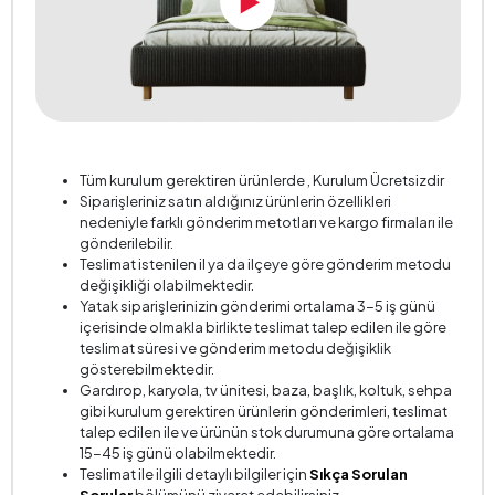
Kumaş Rengi
Antrasit Gri
Tüm kurulum gerektiren ürünlerde , Kurulum Ücretsizdir
Siparişleriniz satın aldığınız ürünlerin özellikleri
nedeniyle farklı gönderim metotları ve kargo firmaları ile
gönderilebilir.
Teslimat istenilen il ya da ilçeye göre gönderim metodu
değişikliği olabilmektedir.
Yatak siparişlerinizin gönderimi ortalama 3-5 iş günü
içerisinde olmakla birlikte teslimat talep edilen ile göre
teslimat süresi ve gönderim metodu değişiklik
gösterebilmektedir.
Gardırop, karyola, tv ünitesi, baza, başlık, koltuk, sehpa
gibi kurulum gerektiren ürünlerin gönderimleri, teslimat
talep edilen ile ve ürünün stok durumuna göre ortalama
15-45 iş günü olabilmektedir.
Teslimat ile ilgili detaylı bilgiler için
Sıkça Sorulan
Sorular
bölümünü ziyaret edebilirsiniz.