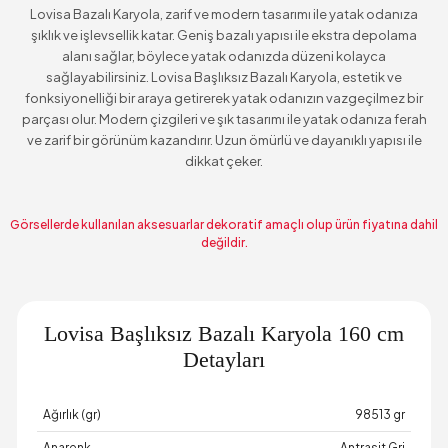
Lovisa Bazalı Karyola, zarif ve modern tasarımı ile yatak odanıza
şıklık ve işlevsellik katar. Geniş bazalı yapısı ile ekstra depolama
alanı sağlar, böylece yatak odanızda düzeni kolayca
sağlayabilirsiniz. Lovisa Başlıksız Bazalı Karyola, estetik ve
fonksiyonelliği bir araya getirerek yatak odanızın vazgeçilmez bir
parçası olur. Modern çizgileri ve şık tasarımı ile yatak odanıza ferah
ve zarif bir görünüm kazandırır. Uzun ömürlü ve dayanıklı yapısı ile
dikkat çeker.
Görsellerde kullanılan aksesuarlar dekoratif amaçlı olup ürün fiyatına dahil
değildir.
Lovisa Başlıksız Bazalı Karyola 160 cm
Detayları
Ağırlık (gr)
98513 gr
Anarenk
Antrasit Gri