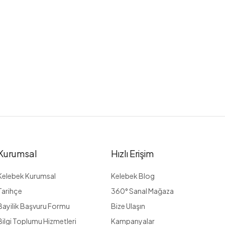
Kurumsal
Hızlı Erişim
Kelebek Kurumsal
Kelebek Blog
Tarihçe
360° Sanal Mağaza
Bayilik Başvuru Formu
Bize Ulaşın
Bilgi Toplumu Hizmetleri
Kampanyalar