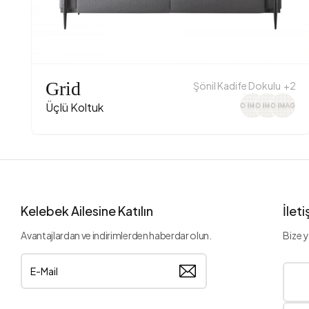
Grid
Şönil Kadife Dokulu
+2
Üçlü Koltuk
Kelebek Ailesine Katılın
İlet
Avantajlardan ve indirimlerden haberdar olun.
Bize y