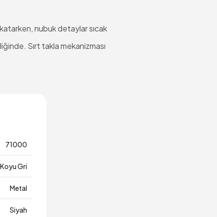
ş katarken, nubuk detaylar sıcak
liğinde. Sırt takla mekanizması
71000
Koyu Gri
Metal
Siyah