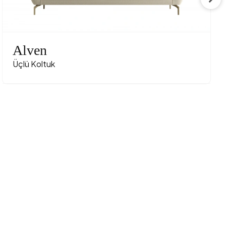
fe Dokulu
Koyu Gri
Alven
al-Siyah
Üçlü Koltuk