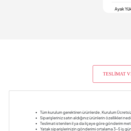
Ayak Yük
Bel Mind
Bel Mind
Bel Mind
Derinlik
TESLİMAT 
Garanti 
Genişlik
İskelet Y
Tüm kurulum gerektiren ürünlerde , Kurulum Ücretsi
Kapasit
Siparişleriniz satın aldığınız ürünlerin özellikleri ne
Teslimat istenilen il ya da ilçeye göre gönderim met
Kartela
Yatak siparişlerinizin gönderimi ortalama 3-5 iş gün