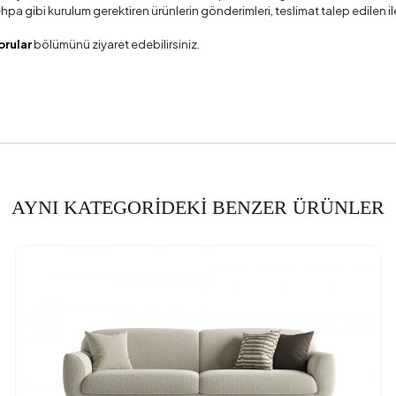
 sehpa gibi kurulum gerektiren ürünlerin gönderimleri, teslimat talep edile
 Adet
orular
bölümünü ziyaret edebilirsiniz.
 Ölçüsü
4
şliği (mm)
ekliği (mm)
Gerekliliği
AYNI KATEGORİDEKİ BENZER ÜRÜNLER
a Bilgisi
erinliği (mm)
Genişliği (mm)
Yüksekliği (mm)
ik (mm)