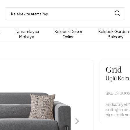
k
Tamamlayıcı
Kelebek Dekor
Kelebek Garden
Mobilya
Online
Balcony
Grid
Üçlü Kolt
SKU: 31200
Endüstriyel 
koltuğun düz 
bir estetik s