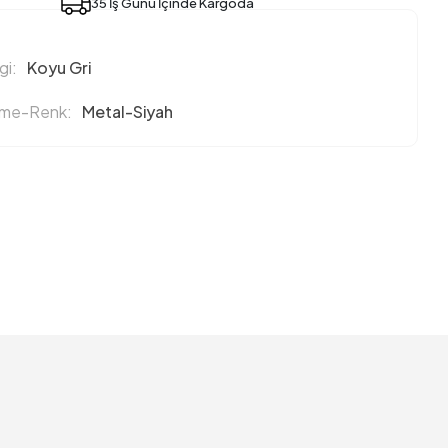
35 İş Günü İçinde Kargoda
i:
Koyu Gri
eme-Renk:
Metal-Siyah