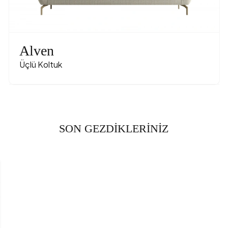
dı
Şönil Kadi
engi
Alven
lzeme-Renk
Met
Üçlü Koltuk
SON GEZDİKLERİNİZ