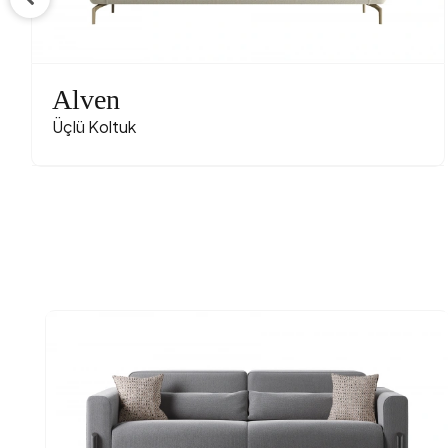
Kumaş A
Kumaş R
Alven
Ayak Ma
Üçlü Koltuk