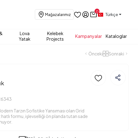
0
Türkçe
Mağazalarımız
 &
Lova
Kelebek
Kampanyalar
Kataloglar
Yatak
Projects
Önceki
Sonraki
uk
26343
Modern Tarzın Sofistike Yansıması olan Grid
hatlı formu, işlevselliği ön planda tutan sade
unuyor.