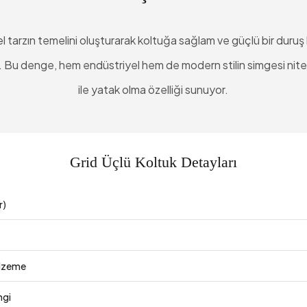
l tarzın temelini oluşturarak koltuğa sağlam ve güçlü bir duru
. Bu denge, hem endüstriyel hem de modern stilin simgesi nite
ile yatak olma özelliği sunuyor.
Grid Üçlü Koltuk Detayları
r)
lzeme
ngi