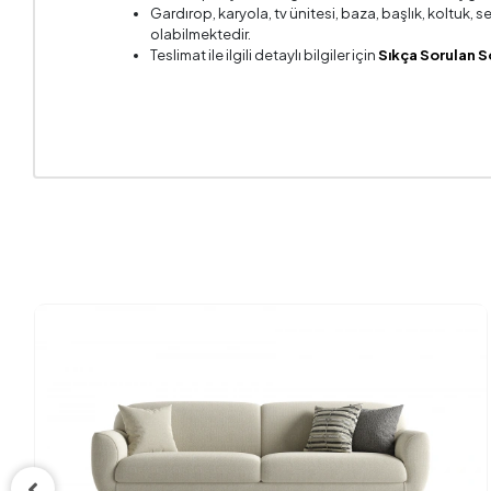
Gardırop, karyola, tv ünitesi, baza, başlık, koltuk,
Kırlent 1
olabilmektedir.
Teslimat ile ilgili detaylı bilgiler için
Sıkça Sorulan S
Kırlent 1
Kol Geni
Kol Yüks
Kurulum 
Mekanizm
Oturma D
Oturma 
Oturma 
Yüksekl