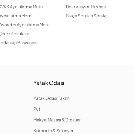
KVKK Aydınlatma Metni
Dekorasyon Hizmeti
Aydınlatma Metni
Sıkça Sorulan Sorular
Ziyaretçi Aydınlatma Metni
Çerez Politikası
Tedarikçi Başvurusu
Yatak Odası
Yatak Odası Takımı
Puf
Makyaj Masası & Dresuar
Komodin & Şifonyer