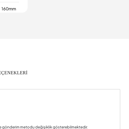
160mm
2
Koyu Gri
5x35 cm
920 mm
EÇENEKLERİ
2 Yıl
2210 mm
Ahşap
3
9902
i ve gönderim metodu değişiklik gösterebilmektedir.