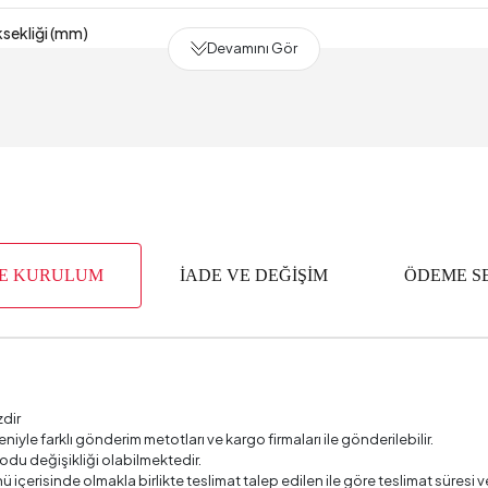
sekliği (mm)
Devamını Gör
eri
eri Kumaş Rengi
eri Ölçüsü
9
 (mm)
VE KURULUM
İADE VE DEĞİŞİM
ÖDEME S
Süresi
 (mm)
apısı
zdir
e
deniyle farklı gönderim metotları ve kargo firmaları ile gönderilebilir.
odu değişikliği olabilmektedir.
 Kumaş No
ü içerisinde olmakla birlikte teslimat talep edilen ile göre teslimat süres