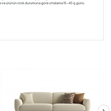
n ile ve ürünün stok durumuna göre ortalama 15-45 iş günü
2
5x45 cm
180 mm
480 mm
Evet
Sırt Takla
455 mm
1845 mm
230 mm
800 mm