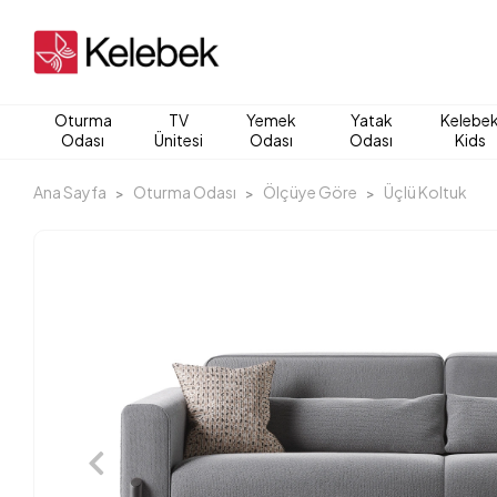
Oturma
TV
Yemek
Yatak
Kelebe
Odası
Ünitesi
Odası
Odası
Kids
Ana Sayfa
Oturma Odası
Ölçüye Göre
Üçlü Koltuk