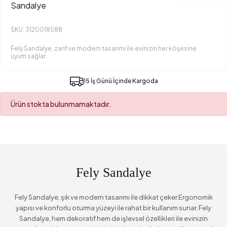
Sandalye
SKU: 3120018588
Fely Sandalye, zarif ve modern tasarımı ile evinizin her köşesine
uyum sağlar.
15 İş Günü İçinde Kargoda
Ürün stokta bulunmamaktadır.
Fely Sandalye
Fely Sandalye, şık ve modern tasarımı ile dikkat çeker.Ergonomik
yapısı ve konforlu oturma yüzeyi ile rahat bir kullanım sunar. Fely
Sandalye, hem dekoratif hem de işlevsel özellikleri ile evinizin