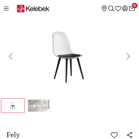
0
Fely