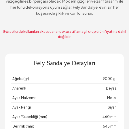
vazgeçilmez bir parçası olacak. Modern çizgileri ve zarif tasarımı ile
her türlü dekorasyona uyum sağlar. Fely Sandalye, evinizin her
köşesinde şıklık ve konfor sunar.
Görsellerde kullanılan aksesuarlar dekoratif amaçlı olup ürün fiyatına dahil
değildir.
Fely Sandalye Detayları
Ağırlık (gr)
9000 gr
Anarenk
Beyaz
Ayak Malzeme
Metal
Ayak Rengi
Siyah
Ayak Yüksekliği (mm)
460 mm
Derinlik (mm)
545 mm