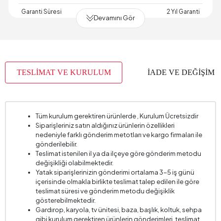
Garanti Süresi
2 Yıl Garanti
Devamını Gör
Genişlik (mm)
470 mm
Hacim (m3)
0,31 m3
Oturma Derinliği (mm)
420 mm
TESLİMAT VE KURULUM
İADE VE DEĞİŞİM
Oturma Genişliği (mm)
470 mm
Oturma Konforu
Dinamik Konfor
Oturma Yüksekliği (mm)
465 mm
Tüm kurulum gerektiren ürünlerde , Kurulum Ücretsizdir
Siparişleriniz satın aldığınız ürünlerin özellikleri
Paket Sayısı
1
nedeniyle farklı gönderim metotları ve kargo firmaları ile
Yükseklik (mm)
875 mm
gönderilebilir.
Teslimat istenilen il ya da ilçeye göre gönderim metodu
değişikliği olabilmektedir.
Yatak siparişlerinizin gönderimi ortalama 3-5 iş günü
içerisinde olmakla birlikte teslimat talep edilen ile göre
teslimat süresi ve gönderim metodu değişiklik
gösterebilmektedir.
Gardırop, karyola, tv ünitesi, baza, başlık, koltuk, sehpa
gibi kurulum gerektiren ürünlerin gönderimleri, teslimat