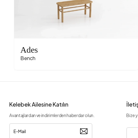
Ades
Bench
Kelebek Ailesine Katılın
İlet
Avantajlardan ve indirimlerden haberdar olun.
Bize y