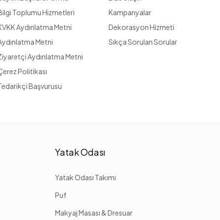
Bilgi Toplumu Hizmetleri
Kampanyalar
KVKK Aydınlatma Metni
Dekorasyon Hizmeti
Aydınlatma Metni
Sıkça Sorulan Sorular
Ziyaretçi Aydınlatma Metni
Çerez Politikası
Tedarikçi Başvurusu
Yatak Odası
Yatak Odası Takımı
Puf
Makyaj Masası & Dresuar