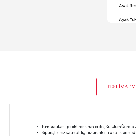
Ayak Re
Ayak Yük
Derinlik
Garanti 
Genişlik
Gövde M
TESLİMAT 
Hacim (
Paket Sa
Yüksekl
Tüm kurulum gerektiren ürünlerde , Kurulum Ücretsi
Siparişleriniz satın aldığınız ürünlerin özellikleri ne