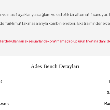
ve masif ayaklarıyla sağlam ve estetik bir alternatif sunuyor. Ka
 farklı mutfak masalarıyla kombinlenebilir. Ekstra minder eklene
lerde kullanılan aksesuarlar dekoratif amaçlı olup ürün fiyatına dahil de
Ades Bench Detayları
r)
S
lzeme
Mas