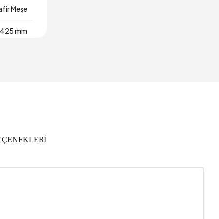
afir Meşe
425 mm
350 mm
ıl Garanti
900 mm
yel Ahşap
EÇENEKLERİ
0,142 m3
1
465 mm