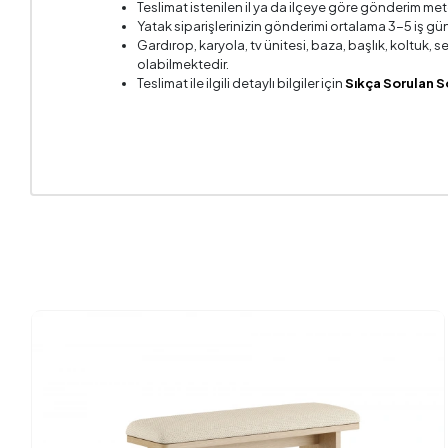
Teslimat istenilen il ya da ilçeye göre gönderim met
Yatak siparişlerinizin gönderimi ortalama 3-5 iş gün
Gardırop, karyola, tv ünitesi, baza, başlık, koltuk,
olabilmektedir.
Teslimat ile ilgili detaylı bilgiler için
Sıkça Sorulan S