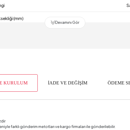
ngi
S
sekliği (mm)
Devamını Gör
 (mm)
Süresi
2 Y
 (mm)
alzemesi
Endüstri
VE KURULUM
İADE VE DEĞİŞİM
ÖDEME S
m3)
yısı
ik (mm)
zdir
deniyle farklı gönderim metotları ve kargo firmaları ile gönderilebilir.