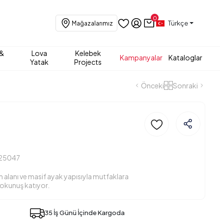
0
Türkçe
Mağazalarımız
 &
Lova
Kelebek
Kampanyalar
Kataloglar
Yatak
Projects
Önceki
Sonraki
25047
 alanı ve masif ayak yapısıyla mutfaklara
okunuş katıyor.
35 İş Günü İçinde Kargoda