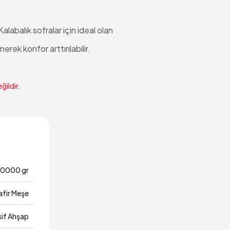
labalık sofralar için ideal olan
rek konfor arttırılabilir.
ğildir.
10000 gr
afir Meşe
if Ahşap