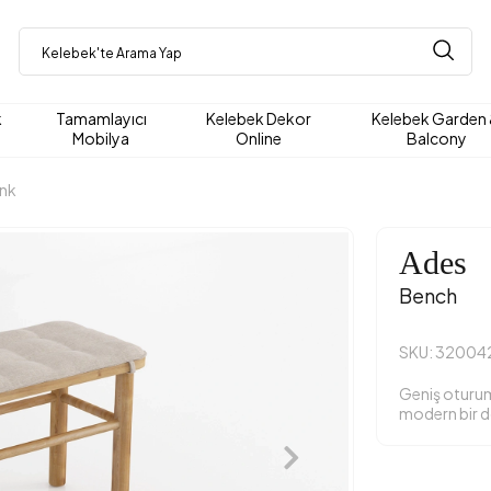
k
Tamamlayıcı
Kelebek Dekor
Kelebek Garden
Mobilya
Online
Balcony
nk
Ades
Bench
SKU: 32004
Geniş oturum
modern bir d