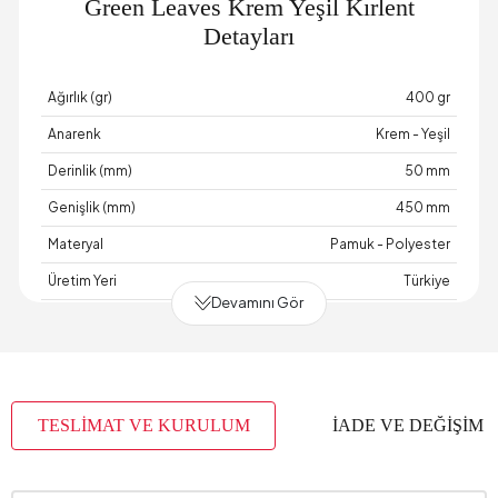
Green Leaves Krem Yeşil Kırlent
Detayları
Ağırlık (gr)
400 gr
Anarenk
Krem - Yeşil
Derinlik (mm)
50 mm
Genişlik (mm)
450 mm
Materyal
Pamuk - Polyester
Üretim Yeri
Türkiye
Devamını Gör
Yükseklik (mm)
50 mm
TESLİMAT VE KURULUM
İADE VE DEĞİŞİM