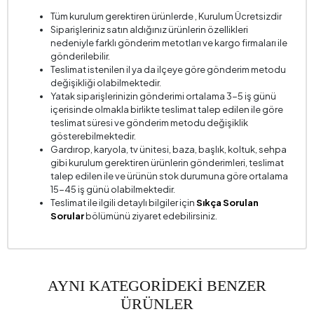
Tüm kurulum gerektiren ürünlerde , Kurulum Ücretsizdir
Siparişleriniz satın aldığınız ürünlerin özellikleri
nedeniyle farklı gönderim metotları ve kargo firmaları ile
gönderilebilir.
Teslimat istenilen il ya da ilçeye göre gönderim metodu
değişikliği olabilmektedir.
Yatak siparişlerinizin gönderimi ortalama 3-5 iş günü
içerisinde olmakla birlikte teslimat talep edilen ile göre
teslimat süresi ve gönderim metodu değişiklik
gösterebilmektedir.
Gardırop, karyola, tv ünitesi, baza, başlık, koltuk, sehpa
gibi kurulum gerektiren ürünlerin gönderimleri, teslimat
talep edilen ile ve ürünün stok durumuna göre ortalama
15-45 iş günü olabilmektedir.
Teslimat ile ilgili detaylı bilgiler için
Sıkça Sorulan
Sorular
bölümünü ziyaret edebilirsiniz.
AYNI KATEGORİDEKİ BENZER
ÜRÜNLER