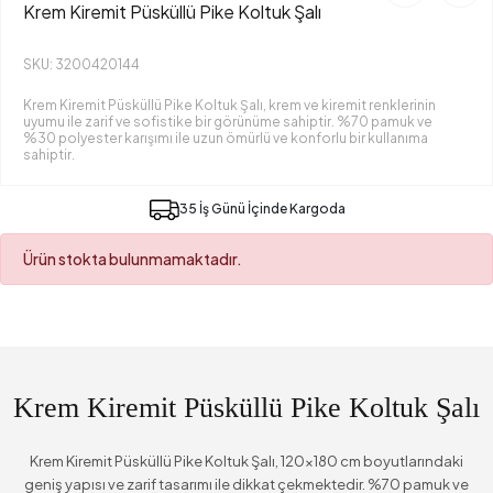
Krem Kiremit Püsküllü Pike Koltuk Şalı
SKU: 3200420144
Krem Kiremit Püsküllü Pike Koltuk Şalı, krem ve kiremit renklerinin
uyumu ile zarif ve sofistike bir görünüme sahiptir. %70 pamuk ve
%30 polyester karışımı ile uzun ömürlü ve konforlu bir kullanıma
sahiptir.
35 İş Günü İçinde Kargoda
Ürün stokta bulunmamaktadır.
Krem Kiremit Püsküllü Pike Koltuk Şalı
Krem Kiremit Püsküllü Pike Koltuk Şalı, 120x180 cm boyutlarındaki
geniş yapısı ve zarif tasarımı ile dikkat çekmektedir. %70 pamuk ve