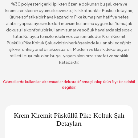
%30 polyester içerikli iplikten özenle dokunan bu şal, krem ve
kiremit renklerinin uyumu ile evinize şıklık katacaktır. Püskül detayları,
ürüne sofistike bir hava kazandırır. Pike kumaşının hafif ve nefes
alabilir yapısı sayesinde dört mevsim kullanıma uygundur. Yumuşak
dokusu ile konforlu bir kullanım sunar ve soğuk havalarda sizi sıcak
tutar. Kolayca temizlenebilir ve uzun ömürlüdür. Krem Kiremit
Püsküllü Pike Koltuk Şalı, evinizin her köşesinde kullanabileceğiniz
şık ve fonksiyonel bir aksesuardır. Modern ve klasik dekorasyon
stilleri ile uyumlu olan bu şal, yaşam alanınıza zarafet ve sıcaklık
katacaktır.
Görsellerde kullanılan aksesuarlar dekoratif amaçlı olup ürün fiyatına dahil
değildir.
Krem Kiremit Püsküllü Pike Koltuk Şalı
Detayları