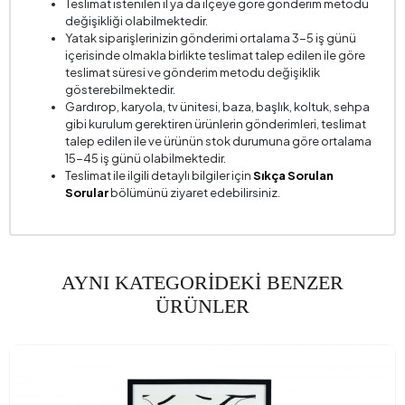
Teslimat istenilen il ya da ilçeye göre gönderim metodu
değişikliği olabilmektedir.
Yatak siparişlerinizin gönderimi ortalama 3-5 iş günü
içerisinde olmakla birlikte teslimat talep edilen ile göre
teslimat süresi ve gönderim metodu değişiklik
gösterebilmektedir.
Gardırop, karyola, tv ünitesi, baza, başlık, koltuk, sehpa
gibi kurulum gerektiren ürünlerin gönderimleri, teslimat
talep edilen ile ve ürünün stok durumuna göre ortalama
15-45 iş günü olabilmektedir.
Teslimat ile ilgili detaylı bilgiler için
Sıkça Sorulan
Sorular
bölümünü ziyaret edebilirsiniz.
AYNI KATEGORİDEKİ BENZER
ÜRÜNLER