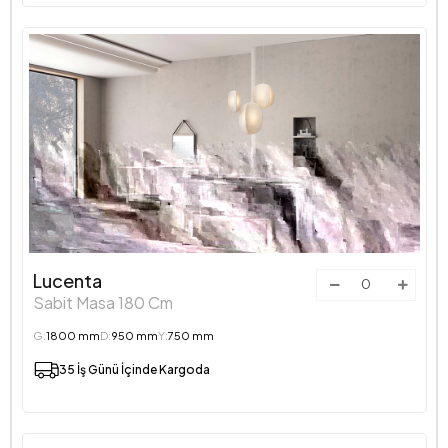
Lucenta
Sabit Masa 180 Cm
G:
1800 mm
D:
950 mm
Y:
750 mm
35 İş Günü İçinde Kargoda