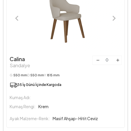
Calina
Sandalye
G:
550 mm
D:
550 mm
Y:
815 mm
35 İş Günü İçinde Kargoda
Kumaş Adı:
Kumaş Rengi:
Krem
Ayak Malzeme-Renk:
Masif Ahşap- Hitit Ceviz