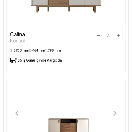
Calina
Konsol
G:
2100 mm
D:
464 mm
Y:
795 mm
35 İş Günü İçinde Kargoda