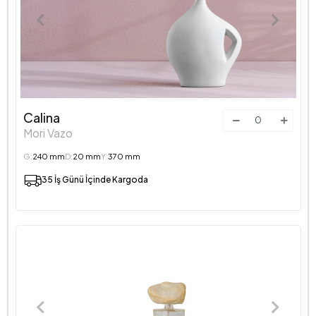
Calina
Mori Vazo
G:
240 mm
D:
20 mm
Y:
370 mm
35 İş Günü İçinde Kargoda