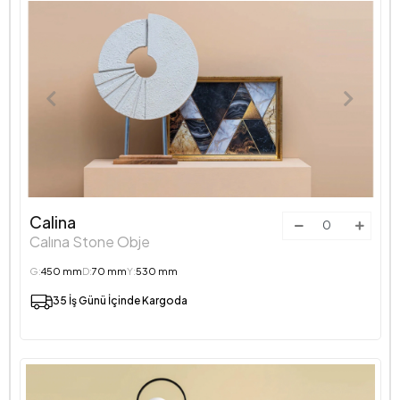
Calina
Calına Stone Obje
G:
450 mm
D:
70 mm
Y:
530 mm
35 İş Günü İçinde Kargoda