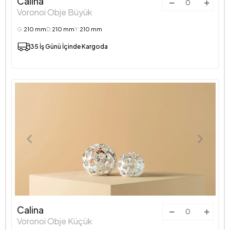
Calina
Voronoi Obje Büyük
G:
210 mm
D:
210 mm
Y:
210 mm
35 İş Günü İçinde Kargoda
Calina
Voronoi Obje Küçük