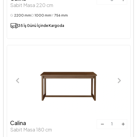
Sabit Masa 220 cm
G:
2200 mm
D:
1000 mm
Y:
756 mm
35 İş Günü İçinde Kargoda
Calina
Sabit Masa 180 cm