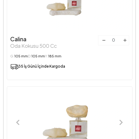
Calina
Oda Kokusu 500 Cc
G:
105 mm
D:
105 mm
Y:
185 mm
35 İş Günü İçinde Kargoda