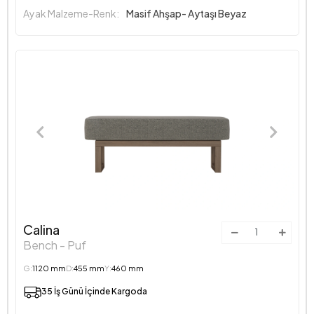
Ayak Malzeme-Renk:
Masif Ahşap- Aytaşı Beyaz
Calina
Bench - Puf
G:
1120 mm
D:
455 mm
Y:
460 mm
35 İş Günü İçinde Kargoda