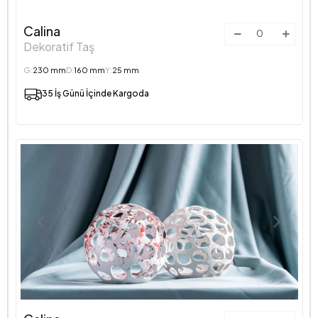
Calina
Dekoratif Taş
G:
230 mm
D:
160 mm
Y:
25 mm
35 İş Günü İçinde Kargoda