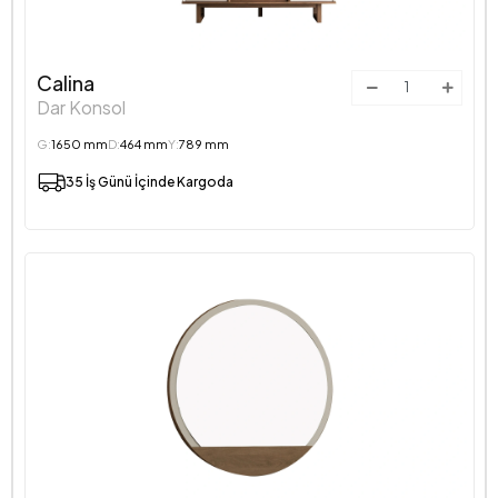
Calina
Dar Konsol
G:
1650 mm
D:
464 mm
Y:
789 mm
35 İş Günü İçinde Kargoda