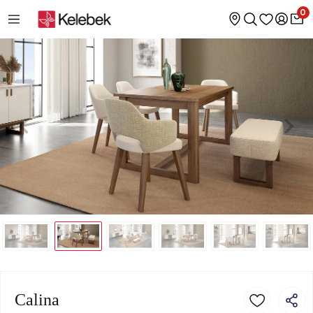
0
Calina