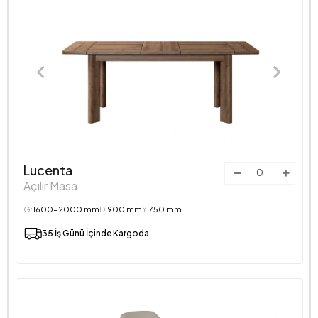
Lucenta
Açılır Masa
G:
1600-2000 mm
D:
900 mm
Y:
750 mm
35 İş Günü İçinde Kargoda