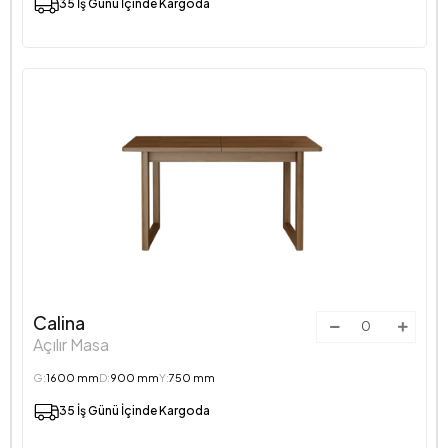
35 İş Günü İçinde Kargoda
Calina
Açılır Masa
G:
1600 mm
D:
900 mm
Y:
750 mm
35 İş Günü İçinde Kargoda