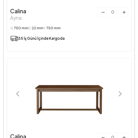
Calina
Ayna
G:
750 mm
D:
22 mm
Y:
750 mm
35 İş Günü İçinde Kargoda
Calina