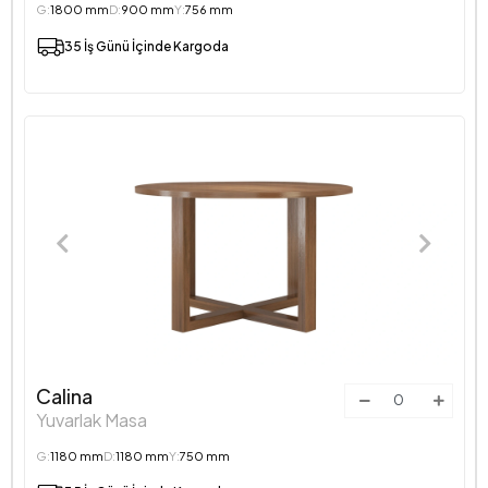
G:
1800 mm
D:
900 mm
Y:
756 mm
35 İş Günü İçinde Kargoda
Calina
Yuvarlak Masa
G:
1180 mm
D:
1180 mm
Y:
750 mm