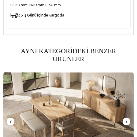
G:
160 mm
D:
160 mm
Y:
160 mm
35 İş Günü İçinde Kargoda
AYNI KATEGORİDEKİ BENZER
ÜRÜNLER