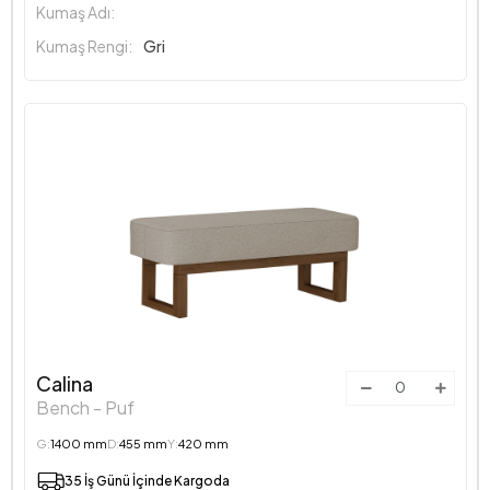
Kumaş Adı:
Kumaş Rengi:
Gri
Calina
Bench - Puf
G:
1400 mm
D:
455 mm
Y:
420 mm
35 İş Günü İçinde Kargoda