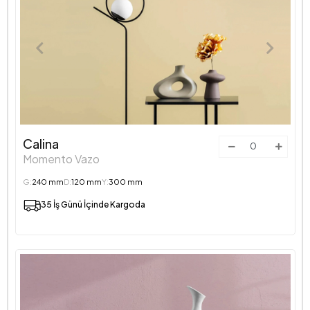
Calina
Momento Vazo
G:
240 mm
D:
120 mm
Y:
300 mm
35 İş Günü İçinde Kargoda