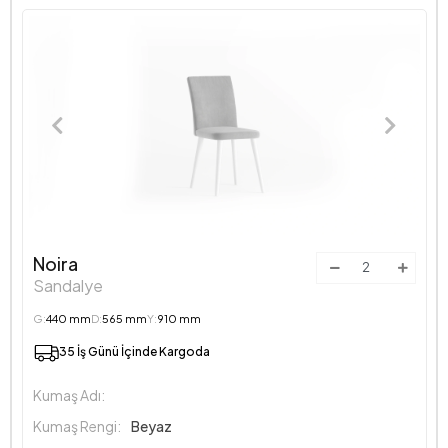
Noira
Sandalye
G:
440 mm
D:
565 mm
Y:
910 mm
35 İş Günü İçinde Kargoda
Kumaş Adı:
Kumaş Rengi:
Beyaz