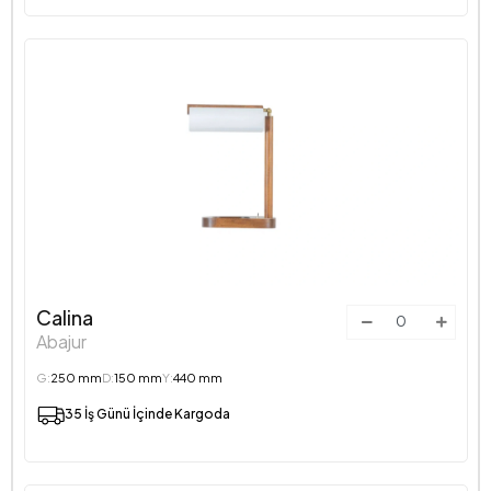
Calina
Abajur
G:
250 mm
D:
150 mm
Y:
440 mm
35 İş Günü İçinde Kargoda