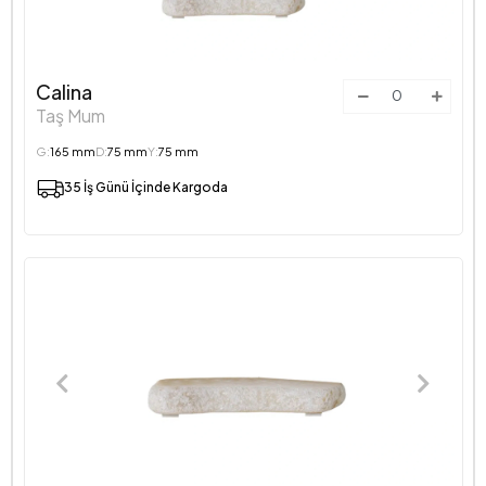
Calina
Taş Mum
G:
165 mm
D:
75 mm
Y:
75 mm
35 İş Günü İçinde Kargoda