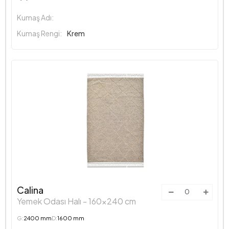
Kumaş Adı:
Kumaş Rengi:
Krem
Calina
Yemek Odası Halı - 160x240 cm
G:
2400 mm
D:
1600 mm