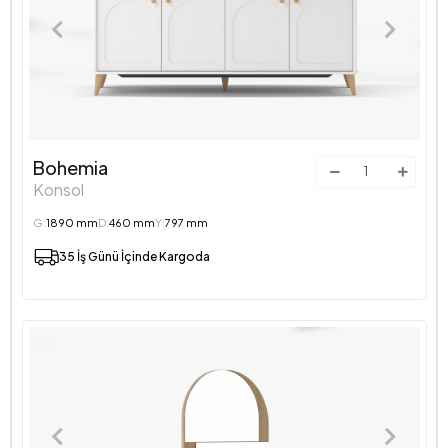
Bohemia
Konsol
G:
1890 mm
D:
460 mm
Y:
797 mm
35 İş Günü İçinde Kargoda