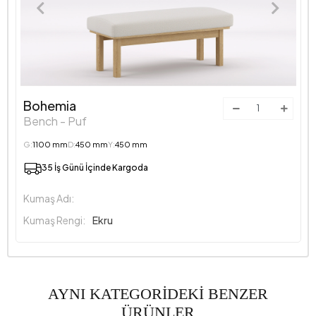
Bohemia
Bench - Puf
G:
1100 mm
D:
450 mm
Y:
450 mm
35 İş Günü İçinde Kargoda
Kumaş Adı:
Kumaş Rengi:
Ekru
AYNI KATEGORİDEKİ BENZER
ÜRÜNLER