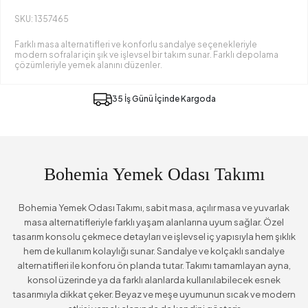
SKU: 1357465
Farklı masa alternatifleri ve konforlu sandalye seçenekleriyle
modern sofralar için şık ve işlevsel bir takım sunar. Farklı depolama
çözümleriyle yemek alanını düzenler.
35 İş Günü İçinde Kargoda
Bohemia Yemek Odası Takımı
Bohemia Yemek Odası Takımı, sabit masa, açılır masa ve yuvarlak
masa alternatifleriyle farklı yaşam alanlarına uyum sağlar. Özel
tasarım konsolu çekmece detayları ve işlevsel iç yapısıyla hem şıklık
hem de kullanım kolaylığı sunar. Sandalye ve kolçaklı sandalye
alternatifleri ile konforu ön planda tutar. Takımı tamamlayan ayna,
konsol üzerinde ya da farklı alanlarda kullanılabilecek esnek
tasarımıyla dikkat çeker. Beyaz ve meşe uyumunun sıcak ve modern