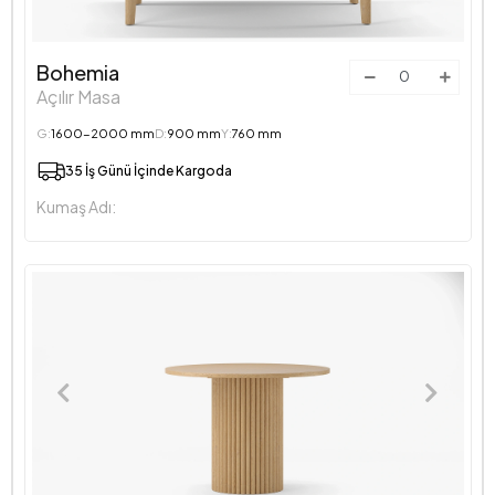
Bohemia
Açılır Masa
G:
1600-2000 mm
D:
900 mm
Y:
760 mm
35 İş Günü İçinde Kargoda
Kumaş Adı: