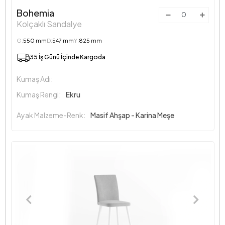
Bohemia
Kolçaklı Sandalye
G:
550 mm
D:
547 mm
Y:
825 mm
35 İş Günü İçinde Kargoda
Kumaş Adı:
Kumaş Rengi:
Ekru
Ayak Malzeme-Renk:
Masif Ahşap - Karina Meşe