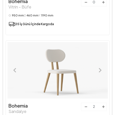
Bohemia
Vitrin - Büfe
G:
950 mm
D:
460 mm
Y:
1190 mm
35 İş Günü İçinde Kargoda
Bohemia
Sandalye