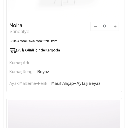
Noira
Sandalye
G:
440 mm
D:
565 mm
Y:
910 mm
35 İş Günü İçinde Kargoda
Kumaş Adı:
Kumaş Rengi:
Beyaz
Ayak Malzeme-Renk:
Masif Ahşap- Aytaşı Beyaz