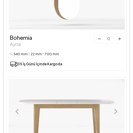
Bohemia
Ayna
G:
540 mm
D:
22 mm
Y:
700 mm
35 İş Günü İçinde Kargoda