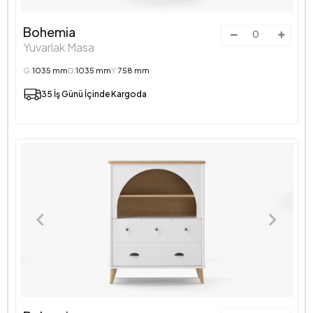
Bohemia
Yuvarlak Masa
G:
1035 mm
D:
1035 mm
Y:
758 mm
35 İş Günü İçinde Kargoda