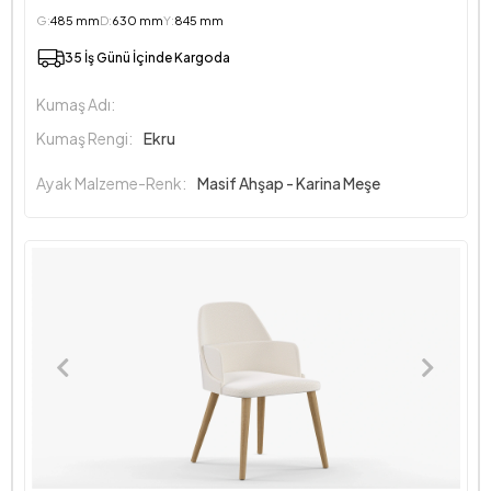
G:
485 mm
D:
630 mm
Y:
845 mm
35 İş Günü İçinde Kargoda
Kumaş Adı:
Kumaş Rengi:
Ekru
Ayak Malzeme-Renk:
Masif Ahşap - Karina Meşe