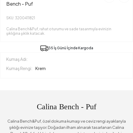
Bench - Puf
SKU: 3200411821
Calina Bench&Puf, rahat oturumu ve sade tasarımıyla evinizin
şıklığına şıklık katacak.
35 İş Günü İçinde Kargoda
Kumaş Adı:
Kumaş Rengi:
Krem
Calina Bench - Puf
Calina Bench&Puf, özel dokuma kumaşı ve ceviz rengi ayaklarıyla
şıklığı evinize taşıyor. Doğadan ilham alınarak tasarlanan Calina