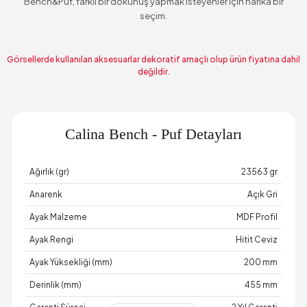
Bench&Puf, farklı bir dokunuş yapmak isteyenler için harika bir
seçim.
Görsellerde kullanılan aksesuarlar dekoratif amaçlı olup ürün fiyatına dahil
değildir.
Calina Bench - Puf Detayları
Ağırlık (gr)
23563 gr
Anarenk
Açık Gri
Ayak Malzeme
MDF Profil
Ayak Rengi
Hitit Ceviz
Ayak Yüksekliği (mm)
200 mm
Derinlik (mm)
455 mm