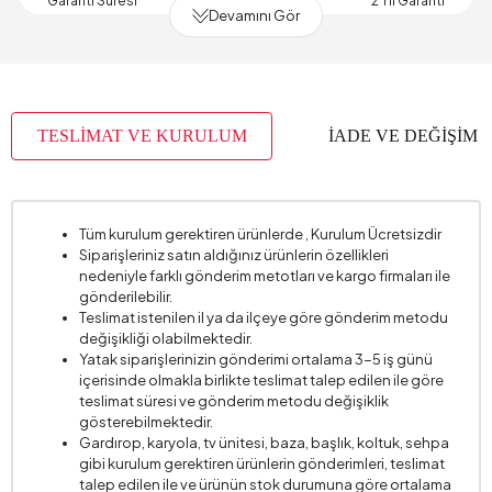
Garanti Süresi
2 Yıl Garanti
Devamını Gör
Genişlik (mm)
1400 mm
Gövde Malzemesi
MDF Profil I Döşeme
Hacim (m3)
0,123 m3
TESLİMAT VE KURULUM
İADE VE DEĞİŞİM
Paket Sayısı
2
Yükseklik (mm)
420 mm
Kumaş Adı
Pamuk Dokulu
Tüm kurulum gerektiren ürünlerde , Kurulum Ücretsizdir
Siparişleriniz satın aldığınız ürünlerin özellikleri
Kumaş Rengi
Krem
nedeniyle farklı gönderim metotları ve kargo firmaları ile
gönderilebilir.
Teslimat istenilen il ya da ilçeye göre gönderim metodu
değişikliği olabilmektedir.
Yatak siparişlerinizin gönderimi ortalama 3-5 iş günü
içerisinde olmakla birlikte teslimat talep edilen ile göre
teslimat süresi ve gönderim metodu değişiklik
gösterebilmektedir.
Gardırop, karyola, tv ünitesi, baza, başlık, koltuk, sehpa
gibi kurulum gerektiren ürünlerin gönderimleri, teslimat
talep edilen ile ve ürünün stok durumuna göre ortalama