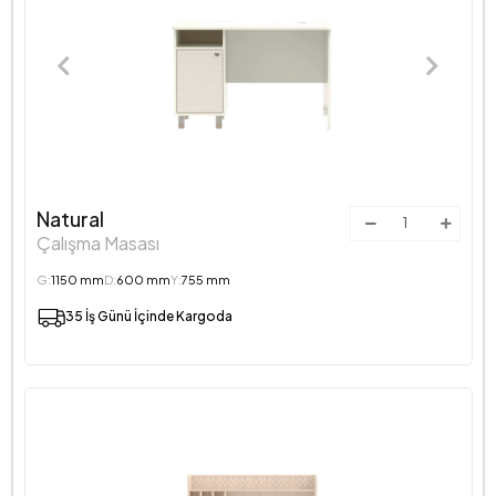
Natural
Çalışma Masası
G:
1150 mm
D:
600 mm
Y:
755 mm
35 İş Günü İçinde Kargoda