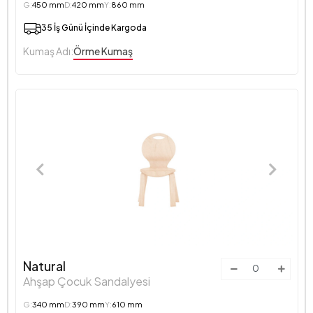
G:
450 mm
D:
420 mm
Y:
860 mm
35 İş Günü İçinde Kargoda
Kumaş Adı:
Örme Kumaş
Natural
Ahşap Çocuk Sandalyesi
G:
340 mm
D:
390 mm
Y:
610 mm