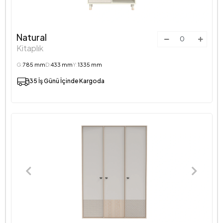
Natural
Kitaplık
G:
785 mm
D:
433 mm
Y:
1335 mm
35 İş Günü İçinde Kargoda