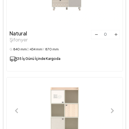
Natural
Şifonyer
G:
840 mm
D:
434 mm
Y:
870 mm
35 İş Günü İçinde Kargoda