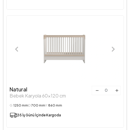
Natural
Bebek Karyola 60x120 cm
G:
1250 mm
D:
700 mm
Y:
860 mm
35 İş Günü İçinde Kargoda