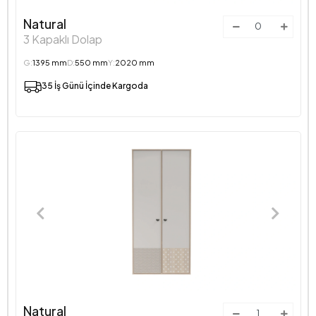
Natural
3 Kapaklı Dolap
G:
1395 mm
D:
550 mm
Y:
2020 mm
35 İş Günü İçinde Kargoda
Natural