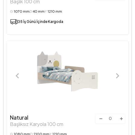
Başlık 100 cm
G:
1070 mm
D:
40 mm
Y:
1210 mm
35 İş Günü İçinde Kargoda
Natural
Başlıksız Karyola 100 cm
G:
1080 mm
D:
2100 mm
Y:
1210 mm