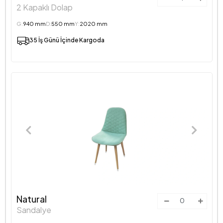
2 Kapaklı Dolap
G:
940 mm
D:
550 mm
Y:
2020 mm
35 İş Günü İçinde Kargoda
Natural
Sandalye