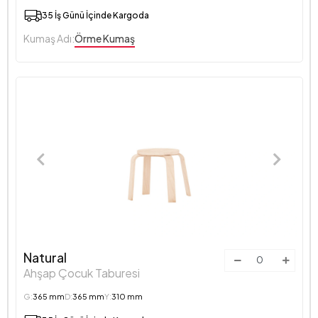
35 İş Günü İçinde Kargoda
Kumaş Adı:
Örme Kumaş
Natural
Ahşap Çocuk Taburesi
G:
365 mm
D:
365 mm
Y:
310 mm