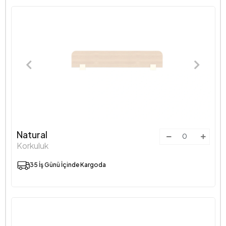
Natural
Korkuluk
35 İş Günü İçinde Kargoda