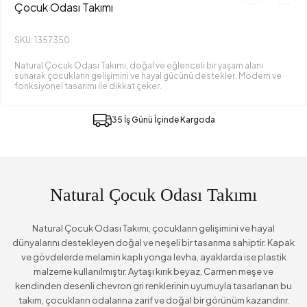
Çocuk Odası Takımı
SKU: 1357350
Natural Çocuk Odası Takımı, doğal ve eğlenceli bir yaşam alanı
sunarak çocukların gelişimini ve hayal gücünü destekler. Modern ve
fonksiyonel tasarımı ile dikkat çeker.
35 İş Günü İçinde Kargoda
Natural Çocuk Odası Takımı
Natural Çocuk Odası Takımı, çocukların gelişimini ve hayal
dünyalarını destekleyen doğal ve neşeli bir tasarıma sahiptir. Kapak
ve gövdelerde melamin kaplı yonga levha, ayaklarda ise plastik
malzeme kullanılmıştır. Aytaşı kırık beyaz, Carmen meşe ve
kendinden desenli chevron gri renklerinin uyumuyla tasarlanan bu
takım, çocukların odalarına zarif ve doğal bir görünüm kazandırır.