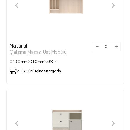
Natural
Çalışma Masası Üst Modülü
G:
1130 mm
D:
250 mm
Y:
650 mm
35 İş Günü İçinde Kargoda