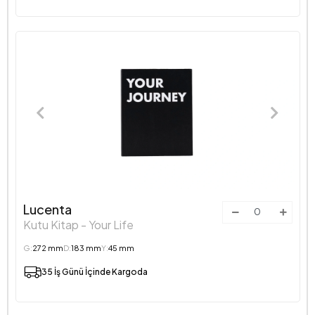
Lucenta
Kutu Kitap - Your Life
G:
272 mm
D:
183 mm
Y:
45 mm
35 İş Günü İçinde Kargoda