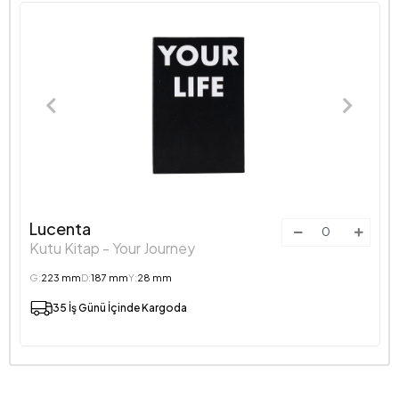
Lucenta
Kutu Kitap - Your Journey
G:
223 mm
D:
187 mm
Y:
28 mm
35 İş Günü İçinde Kargoda