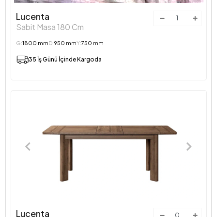
Lucenta
Sabit Masa 180 Cm
G:
1800 mm
D:
950 mm
Y:
750 mm
35 İş Günü İçinde Kargoda
Lucenta