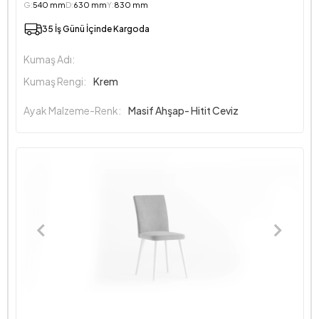
G:
540 mm
D:
630 mm
Y:
830 mm
35 İş Günü İçinde Kargoda
Kumaş Adı:
Kumaş Rengi:
Krem
Ayak Malzeme-Renk:
Masif Ahşap- Hitit Ceviz