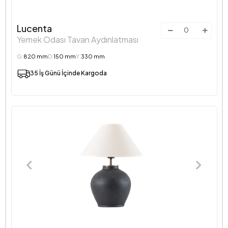
Lucenta
Yemek Odası Tavan Aydınlatması
G:
820 mm
D:
150 mm
Y:
330 mm
35 İş Günü İçinde Kargoda