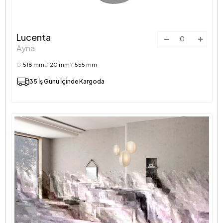
Lucenta
Ayna
G:
518 mm
D:
20 mm
Y:
555 mm
35 İş Günü İçinde Kargoda