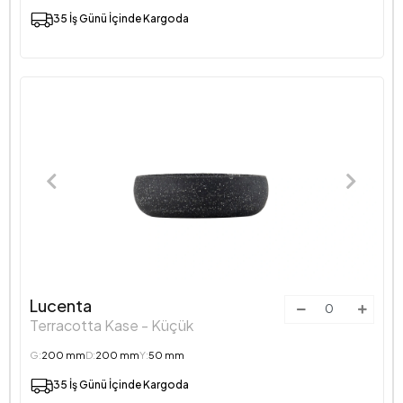
35 İş Günü İçinde Kargoda
Lucenta
Terracotta Kase - Küçük
G:
200 mm
D:
200 mm
Y:
50 mm
35 İş Günü İçinde Kargoda