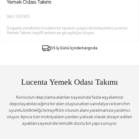
Yemek Odası Takımı
SKU: 1357413
Doğanın zerafetini modern bir tasarım çizgisi ile birleştiren Lucenta
Yemek Takımı, keyifli anların en şık eşlikçisi oluyor.
35 İş Günü İçinde Kargoda
Lucenta Yemek Odası Takımı
Konsolun depolama alanları sayesinde fazla eşyalarınızı
depolayabileceğiniz bir alan oluştururken sandalye ve benchin
uyumlu birlikteliği ile keyifli bir oturum alanı yaratmanıza yardımcı
oluyor. Ayrıca tüm mobilyaların yerden yüksek olarak dizayn edilen
ayakları sayesinde temizlik dostu bir yapı sunuyor.