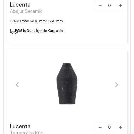
Lucenta
Abajur Seramik
G:
400 mm
D:
400 mm
Y:
530 mm
35 İş Günü İçinde Kargoda
Lucenta
Terracotta Küp