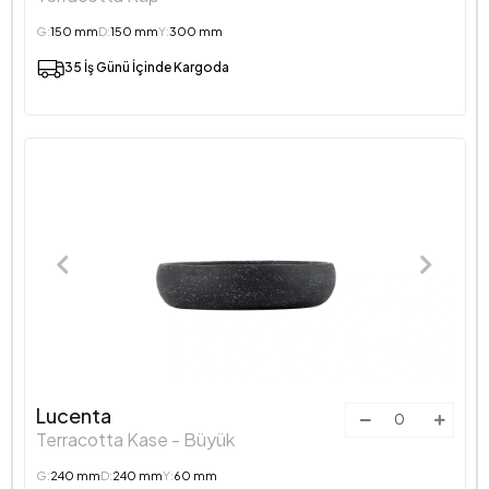
G:
150 mm
D:
150 mm
Y:
300 mm
35 İş Günü İçinde Kargoda
Lucenta
Terracotta Kase - Büyük
G:
240 mm
D:
240 mm
Y:
60 mm