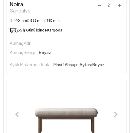
Noira
Sandalye
G:
440 mm
D:
565 mm
Y:
910 mm
35 İş Günü İçinde Kargoda
Kumaş Adı:
Kumaş Rengi:
Beyaz
Ayak Malzeme-Renk:
Masif Ahşap- Aytaşı Beyaz