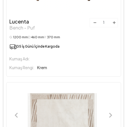
Lucenta
Bench - Puf
G:
1200 mm
D:
460 mm
Y:
370 mm
35 İş Günü İçinde Kargoda
Kumaş Adı:
Kumaş Rengi:
Krem