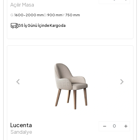
Açılır Masa
G:
1600-2000 mm
D:
900 mm
Y:
750 mm
35 İş Günü İçinde Kargoda
Lucenta
Sandalye