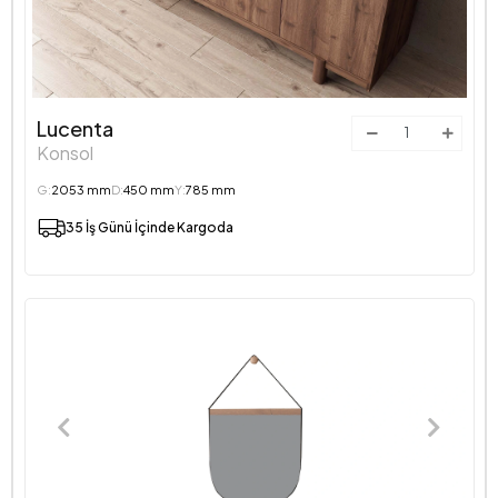
Lucenta
Konsol
G:
2053 mm
D:
450 mm
Y:
785 mm
35 İş Günü İçinde Kargoda