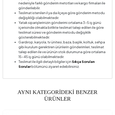
nedeniyle farklı gönderim metotları ve kargo firmaları ile
Kırlent 2 Adet
1
gönderilebilir.
Teslimat istenilen il ya da ilçeye göre gönderim metodu
Kırlent 2 Kumaş Rengi
Krem
değişikliği olabilmektedir.
Yatak siparişlerinizin gönderimi ortalama 3-5 iş günü
Kırlent 2 Ölçü
35 x 50 cm
içerisinde olmakla birlikte teslimat talep edilen ile göre
Kol Genişliği (mm)
160 mm
teslimat süresi ve gönderim metodu değişiklik
gösterebilmektedir.
Kol Yüksekliği (mm)
690 mm
Gardırop, karyola, tv ünitesi, baza, başlık, koltuk, sehpa
gibi kurulum gerektiren ürünlerin gönderimleri, teslimat
Kurulum Gerekliliği
Evet
talep edilen ile ve ürünün stok durumuna göre ortalama
15-45 iş günü olabilmektedir.
Oturma Derinliği (mm)
610 mm
Teslimat ile ilgili detaylı bilgiler için
Sıkça Sorulan
Oturma Genişliği (mm)
1580 mm
Sorular
bölümünü ziyaret edebilirsiniz.
Oturma Yüksekliği (mm)
440 mm
Yükseklik (mm)
690 mm
AYNI KATEGORİDEKİ BENZER
Kumaş Adı
Kadife Dokulu
ÜRÜNLER
Kumaş Rengi
KREM
Ayak Malzeme-Renk
Polimer - Carina Meşe