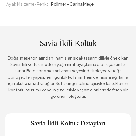
Ayak Malzeme-Renk:
Polimer - Carina Meşe
Savia İkili Koltuk
Doğal meşe tonlarından ilham alan sıcak tasarım diliyle öne çıkan
Savia İkili Koltuk, modern yaşamın ihtiyaçlarına pratik çözümler
sunar. Barcelona mekanizması sayesinde kolayca yatağa
dönüşebilen yapısı, hem günlük kullanım hem de misafir ağırlama
için ekstra rahatlık sağlar. Soft sünger teknolojisiyle desteklenen
konforlu oturumu ve yalın çizgileriyle yaşam alanlarında ferah bir
görünüm oluşturur.
Savia İkili Koltuk Detayları