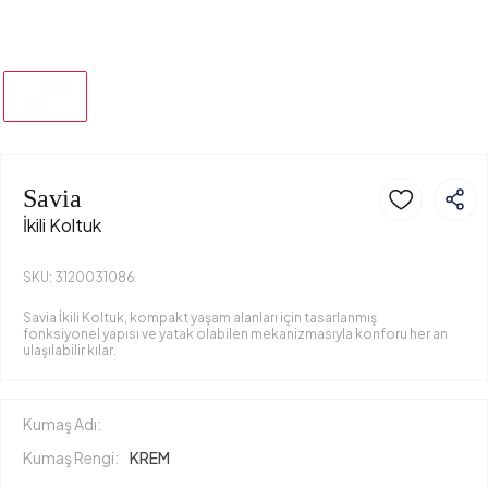
Savia
İkili Koltuk
SKU: 3120031086
Savia İkili Koltuk, kompakt yaşam alanları için tasarlanmış
fonksiyonel yapısı ve yatak olabilen mekanizmasıyla konforu her an
ulaşılabilir kılar.
Kumaş Adı:
Kumaş Rengi:
KREM