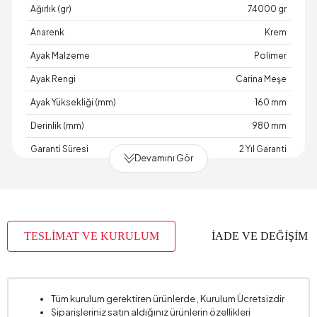
Ağırlık (gr)
74000 gr
Anarenk
Krem
Ayak Malzeme
Polimer
Ayak Rengi
Carina Meşe
Ayak Yüksekliği (mm)
160 mm
Derinlik (mm)
980 mm
Garanti Süresi
2 Yıl Garanti
Devamını Gör
Genişlik (mm)
1880 mm
İskelet Yapısı
Ahşap
Kapasite
2 Kişi
TESLİMAT VE KURULUM
İADE VE DEĞİŞİM
Kartela Kumaş No
2860
Kırlent 1 Adet
2
Kırlent 1 Kumaş Rengi
Krem
Tüm kurulum gerektiren ürünlerde , Kurulum Ücretsizdir
Siparişleriniz satın aldığınız ürünlerin özellikleri
Kırlent 1 Ölçüsü
45 x 45 cm