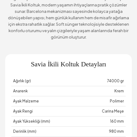
Savia İkili Koltuk, modern yaşamın ihtiyaçlarına pratik çözümler
sunar. Barcelona mekanizması sayesinde kolayca yatağa
dönüşebilen yapısı, hem günlük kullanım hem de misafir ağırlama
için ekstra rahatlık sağlar. Soft sünger teknolojisiyle desteklenen
konforlu oturumu ve yalın çizgileriyle yaşam alanlarında ferah bir
görünüm oluşturur.
Savia İkili Koltuk Detayları
Ağırlık (gr)
74000 gr
Anarenk
Krem
Ayak Malzeme
Polimer
Ayak Rengi
Carina Meşe
Ayak Yüksekliği (mm)
160 mm
Derinlik (mm)
980 mm