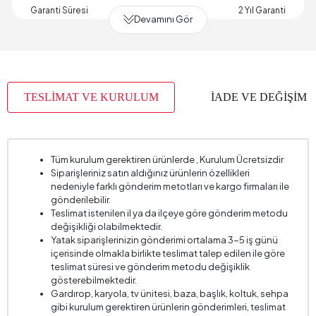
Garanti Süresi
2 Yıl Garanti
Devamını Gör
Genişlik (mm)
1880 mm
İskelet Yapısı
Ahşap
Kapasite
2 Kişi
TESLİMAT VE KURULUM
İADE VE DEĞİŞİM
Kartela Kumaş No
8184
Kırlent 1 Adet
2
Kırlent 1 Kumaş Rengi
Yeşil
Tüm kurulum gerektiren ürünlerde , Kurulum Ücretsizdir
Siparişleriniz satın aldığınız ürünlerin özellikleri
Kırlent 1 Ölçüsü
45 x 45 cm
nedeniyle farklı gönderim metotları ve kargo firmaları ile
Kırlent 2 Adet
1
gönderilebilir.
Teslimat istenilen il ya da ilçeye göre gönderim metodu
Kırlent 2 Kumaş Rengi
Turuncu
değişikliği olabilmektedir.
Yatak siparişlerinizin gönderimi ortalama 3-5 iş günü
Kırlent 2 Ölçü
35 x 50 cm
içerisinde olmakla birlikte teslimat talep edilen ile göre
Kol Genişliği (mm)
160 mm
teslimat süresi ve gönderim metodu değişiklik
gösterebilmektedir.
Kol Yüksekliği (mm)
690 mm
Gardırop, karyola, tv ünitesi, baza, başlık, koltuk, sehpa
gibi kurulum gerektiren ürünlerin gönderimleri, teslimat
Kurulum Gerekliliği
Evet