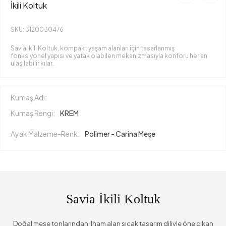
İkili Koltuk
SKU: 3120030476
Savia İkili Koltuk, kompakt yaşam alanları için tasarlanmış
fonksiyonel yapısı ve yatak olabilen mekanizmasıyla konforu her an
ulaşılabilir kılar.
Kumaş Adı:
Kumaş Rengi:
KREM
Ayak Malzeme-Renk:
Polimer - Carina Meşe
Savia İkili Koltuk
Doğal meşe tonlarından ilham alan sıcak tasarım diliyle öne çıkan