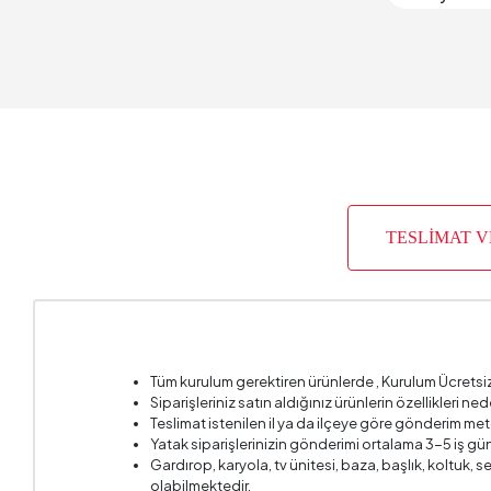
Derinlik
Garanti 
Genişlik
İskelet Y
TESLİMAT 
Kapasit
Kartela
Kırlent 1
Tüm kurulum gerektiren ürünlerde , Kurulum Ücretsi
Kırlent 1
Siparişleriniz satın aldığınız ürünlerin özellikleri ne
Teslimat istenilen il ya da ilçeye göre gönderim met
Kol Geni
Yatak siparişlerinizin gönderimi ortalama 3-5 iş gün
Gardırop, karyola, tv ünitesi, baza, başlık, koltuk,
Kol Yüks
olabilmektedir.