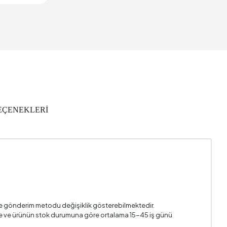
950 mm
2 Yıl
1730 mm
al+Ahşap
EÇENEKLERİ
2
6310
2
5x45 cm
230 mm
i ve gönderim metodu değişiklik gösterebilmektedir.
n ile ve ürünün stok durumuna göre ortalama 15-45 iş günü
630 mm