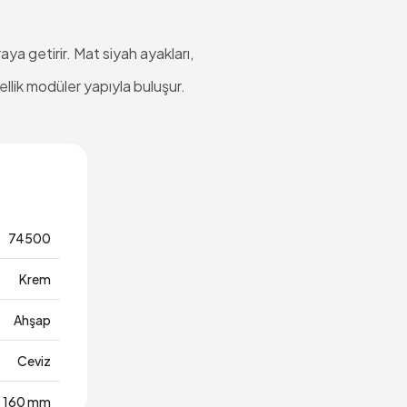
ya getirir. Mat siyah ayakları,
lik modüler yapıyla buluşur.
74500
Krem
Ahşap
Ceviz
160 mm