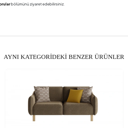
orular
bölümünü ziyaret edebilirsiniz.
Gerekliliği
a Bilgisi
Sırt Kayma Mek
erinliği (mm)
Genişliği (mm)
AYNI KATEGORİDEKİ BENZER ÜRÜNLER
Yüksekliği (mm)
ik (mm)
dı
Şön
engi
lzeme-Renk
Ahş