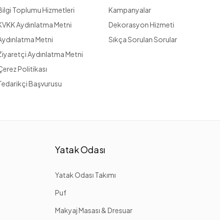
Bilgi Toplumu Hizmetleri
Kampanyalar
KVKK Aydınlatma Metni
Dekorasyon Hizmeti
Aydınlatma Metni
Sıkça Sorulan Sorular
Ziyaretçi Aydınlatma Metni
Çerez Politikası
Tedarikçi Başvurusu
Yatak Odası
Yatak Odası Takımı
Puf
Makyaj Masası & Dresuar