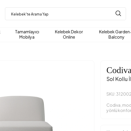
k
Tamamlayıcı
Kelebek Dekor
Kelebek Garden
Mobilya
Online
Balcony
Codiv
Sol Kollu İ
SKU: 31200
Codiva, modü
yönlü konfor