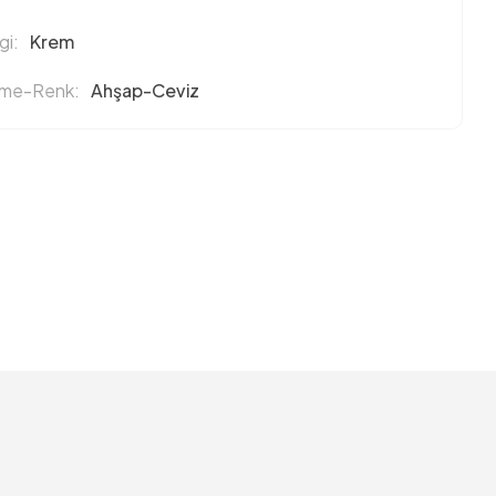
i:
Krem
eme-Renk:
Ahşap-Ceviz