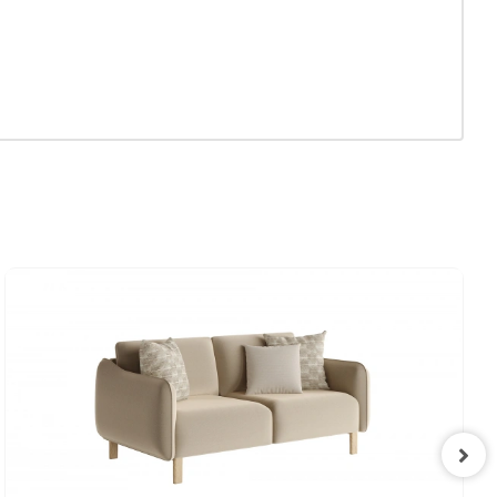
Evet
anizması
620 mm
1500 mm
460 mm
810 mm
il Dokulu
Krem
ap-Ceviz