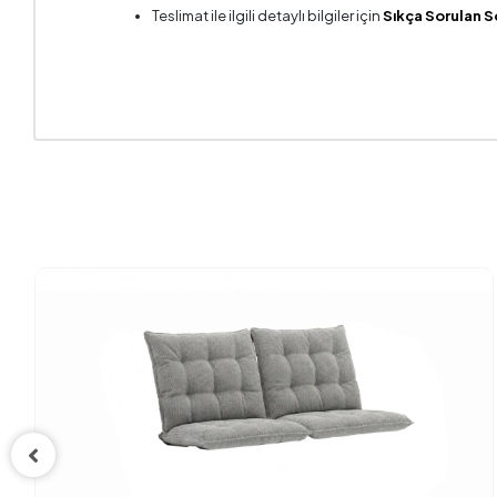
Teslimat ile ilgili detaylı bilgiler için
Sıkça Sorulan S
Kurulum 
Mekanizm
Oturma D
Oturma 
Oturma 
Yüksekl
Kumaş A
Kumaş R
Ayak Ma