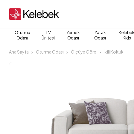
Oturma
TV
Yemek
Yatak
Kelebe
Odası
Ünitesi
Odası
Odası
Kids
Ana Sayfa
Oturma Odası
Ölçüye Göre
İkili Koltuk