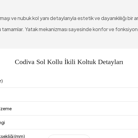
şı ve nubuk kol yanı detaylarıyla estetik ve dayanıklılığı bir ara
u tamamlar. Yatak mekanizması sayesinde konfor ve fonksiyonel
Codiva Sol Kollu İkili Koltuk Detayları
r)
lzeme
ngi
sekliği (mm)