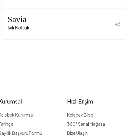
Savia
+6
İkili Koltuk
Kurumsal
Hızlı Erişim
Kelebek Kurumsal
Kelebek Blog
Tarihçe
360° Sanal Mağaza
Bayilik Başvuru Formu
Bize Ulaşın