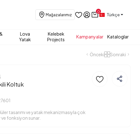
0
Türkçe
Mağazalarımız
 &
Lova
Kelebek
Kampanyalar
Kataloglar
Yatak
Projects
Önceki
Sonraki
a
kili Koltuk
27601
ler tasarımı ve yatak mekanizmasıyla çok
 ve fonksiyon sunar.