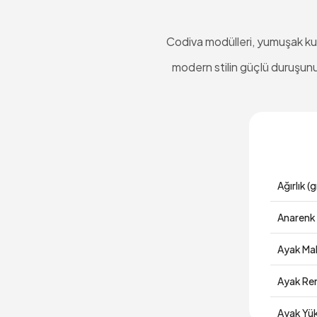
Codiva modülleri, yumuşak kuma
modern stilin güçlü duruşun
Ağırlık (g
Anarenk
Ayak Ma
Ayak Re
Ayak Yük