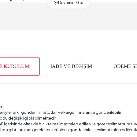
Devamını Gör
 (mm)
Süresi
 (mm)
apısı
Met
VE KURULUM
İADE VE DEĞİŞİM
ÖDEME S
e
 Kumaş No
 Adet
zdir
 Ölçüsü
4
deniyle farklı gönderim metotları ve kargo firmaları ile gönderilebilir.
odu değişikliği olabilmektedir.
şliği (mm)
ü içerisinde olmakla birlikte teslimat talep edilen ile göre teslimat süres
 sehpa gibi kurulum gerektiren ürünlerin gönderimleri, teslimat talep edile
ekliği (mm)