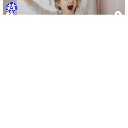
Bebek, Çocuk ve Genç Odaları
Kelebek Kids'in Sevgiyle Büyüten, Eğlenceli
Montessori Dünyası...
KAMPANYALAR