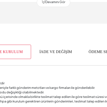
Devamını Gör
 (mm)
alzemesi
Metal 
m3)
0
yısı
VE KURULUM
İADE VE DEĞİŞİM
ÖDEME S
ik (mm)
zdir
deniyle farklı gönderim metotları ve kargo firmaları ile gönderilebilir.
odu değişikliği olabilmektedir.
ü içerisinde olmakla birlikte teslimat talep edilen ile göre teslimat süres
 sehpa gibi kurulum gerektiren ürünlerin gönderimleri, teslimat talep edile