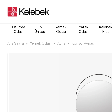
Oturma
TV
Yemek
Yatak
Kelebe
Odası
Ünitesi
Odası
Odası
Kids
Ana Sayfa
Yemek Odası
Ayna
Konsol Aynası