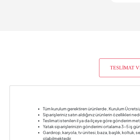
Genişlik
Gövde M
Hacim (
Paket Sa
TESLİMAT 
Yüksekl
Tüm kurulum gerektiren ürünlerde , Kurulum Ücretsi
Siparişleriniz satın aldığınız ürünlerin özellikleri ne
Teslimat istenilen il ya da ilçeye göre gönderim met
Yatak siparişlerinizin gönderimi ortalama 3-5 iş gün
Gardırop, karyola, tv ünitesi, baza, başlık, koltuk,
olabilmektedir.