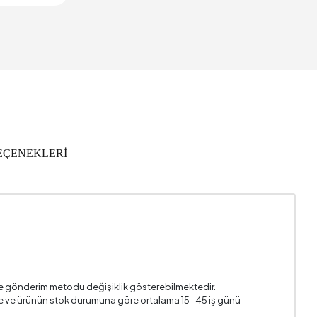
586 mm
I Döşeme
,029 m3
2
EÇENEKLERİ
776 mm
i ve gönderim metodu değişiklik gösterebilmektedir.
n ile ve ürünün stok durumuna göre ortalama 15-45 iş günü