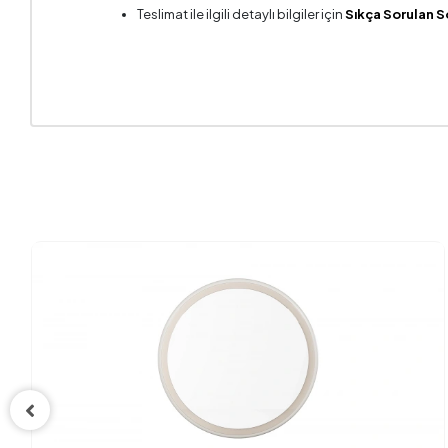
Teslimat ile ilgili detaylı bilgiler için
Sıkça Sorulan S