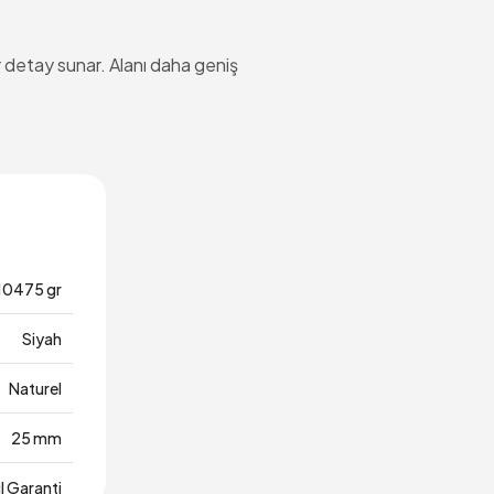
 detay sunar. Alanı daha geniş
10475 gr
Siyah
Naturel
25 mm
ıl Garanti