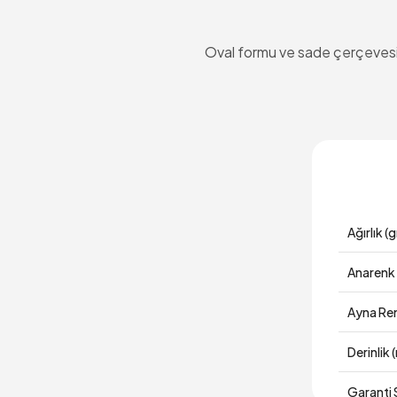
Oval formu ve sade çerçevesiy
Ağırlık (g
Anarenk
Ayna Re
Derinlik
Garanti 