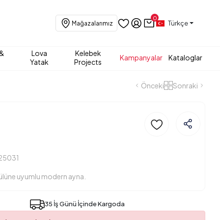
0
Türkçe
Mağazalarımız
 &
Lova
Kelebek
Kampanyalar
Kataloglar
Yatak
Projects
Önceki
Sonraki
25031
lüne uyumlu modern ayna.
35 İş Günü İçinde Kargoda