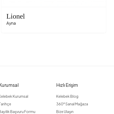
Lionel
Ayna
Kurumsal
Hızlı Erişim
Kelebek Kurumsal
Kelebek Blog
Tarihçe
360° Sanal Mağaza
Bayilik Başvuru Formu
Bize Ulaşın