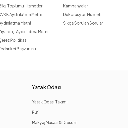
Bilgi Toplumu Hizmetleri
Kampanyalar
KVKK Aydınlatma Metni
Dekorasyon Hizmeti
Aydınlatma Metni
Sıkça Sorulan Sorular
Ziyaretçi Aydınlatma Metni
Çerez Politikası
Tedarikçi Başvurusu
Yatak Odası
Yatak Odası Takımı
Puf
Makyaj Masası & Dresuar