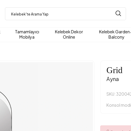
k
Tamamlayıcı
Kelebek Dekor
Kelebek Garden
Mobilya
Online
Balcony
Grid
Ayna
SKU: 32004
Konsol modü