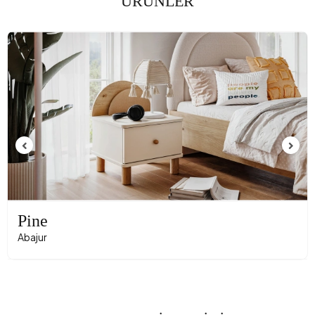
ÜRÜNLER
Pine
Abajur