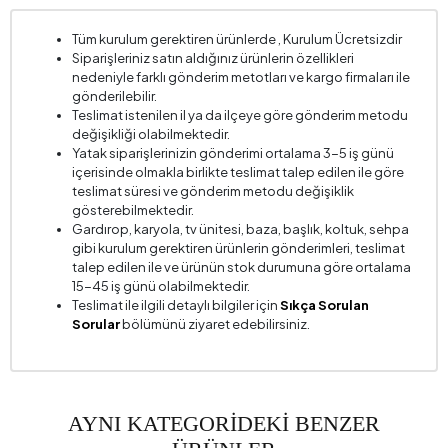
Tüm kurulum gerektiren ürünlerde , Kurulum Ücretsizdir
Siparişleriniz satın aldığınız ürünlerin özellikleri
nedeniyle farklı gönderim metotları ve kargo firmaları ile
gönderilebilir.
Teslimat istenilen il ya da ilçeye göre gönderim metodu
değişikliği olabilmektedir.
Yatak siparişlerinizin gönderimi ortalama 3-5 iş günü
içerisinde olmakla birlikte teslimat talep edilen ile göre
teslimat süresi ve gönderim metodu değişiklik
gösterebilmektedir.
Gardırop, karyola, tv ünitesi, baza, başlık, koltuk, sehpa
gibi kurulum gerektiren ürünlerin gönderimleri, teslimat
talep edilen ile ve ürünün stok durumuna göre ortalama
15-45 iş günü olabilmektedir.
Teslimat ile ilgili detaylı bilgiler için
Sıkça Sorulan
Sorular
bölümünü ziyaret edebilirsiniz.
AYNI KATEGORİDEKİ BENZER