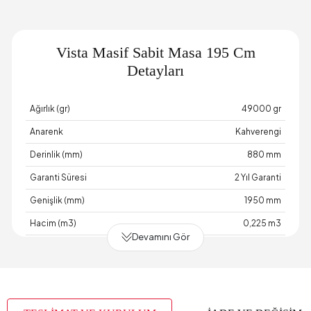
Vista Masif Sabit Masa 195 Cm
Detayları
Ağırlık (gr)
49000 gr
Anarenk
Kahverengi
Derinlik (mm)
880 mm
Garanti Süresi
2 Yıl Garanti
Genişlik (mm)
1950 mm
Hacim (m3)
0,225 m3
Devamını Gör
Paket Sayısı
3
Üst Tabla Kalınlığı (mm)
65 mm
Yükseklik (mm)
795 mm