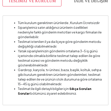
TESLİMAT VE KURULUM
İADE VE DEĞİŞİM
Tüm kurulum gerektiren ürünlerde , Kurulum Ücretsizdir
Siparişleriniz satın aldığınız ürünlerin özellikleri
nedeniyle farklı gönderim metotları ve kargo firmaları ile
gönderilebilir.
Teslimat istenilen il ya da ilçeye göre gönderim metodu
değişikliği olabilmektedir.
Yatak siparişlerinizin gönderimi ortalama 3-5 iş günü
içerisinde olmakla birlikte teslimat talep edilen ile göre
teslimat süresi ve gönderim metodu değişiklik
gösterebilmektedir.
Gardırop, karyola, tv ünitesi, baza, başlık, koltuk, sehpa
gibi kurulum gerektiren ürünlerin gönderimleri, teslimat
talep edilen ile ve ürünün stok durumuna göre ortalama
15-45 iş günü olabilmektedir.
Teslimat ile ilgili detaylı bilgiler için
Sıkça Sorulan
Sorular
bölümünü ziyaret edebilirsiniz.