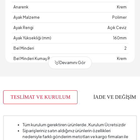
Anarenk
Krem
Ayak Malzeme
Polimer
Ayak Rengi
Açık Ceviz
Ayak Yüksekliği (mm)
160mm
Bel Minderi
2
Bel Minderi Kumaş Rengi
Krem
Devamını Gör
Bel Minderi Ölçüsü
75x35 cm
Derinlik (mm)
920 mm
Garanti Süresi
2 Yıl
TESLİMAT VE KURULUM
İADE VE DEĞİŞİM
Genişlik (mm)
1820 mm
İskelet Yapısı
Ahşap
Kapasite
2
Tüm kurulum gerektiren ürünlerde , Kurulum Ücretsizdir
Siparişleriniz satın aldığınız ürünlerin özellikleri
Kartela Kumaş No
9901
nedeniyle farklı gönderim metotları ve kargo firmaları ile