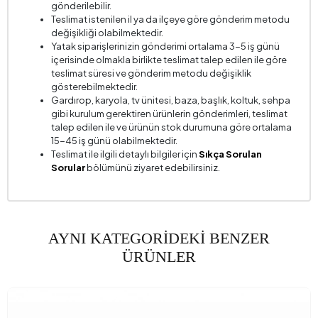
Kırlent 1 Adet
2
gönderilebilir.
Teslimat istenilen il ya da ilçeye göre gönderim metodu
Kırlent 1 Ölçüsü
45x45 cm
değişikliği olabilmektedir.
Yatak siparişlerinizin gönderimi ortalama 3-5 iş günü
Kol Genişliği (mm)
180 mm
içerisinde olmakla birlikte teslimat talep edilen ile göre
Kol Yüksekliği (mm)
480 mm
teslimat süresi ve gönderim metodu değişiklik
gösterebilmektedir.
Kurulum Gerekliliği
Evet
Gardırop, karyola, tv ünitesi, baza, başlık, koltuk, sehpa
gibi kurulum gerektiren ürünlerin gönderimleri, teslimat
Mekanizma Bilgisi
Sırt Takla
talep edilen ile ve ürünün stok durumuna göre ortalama
15-45 iş günü olabilmektedir.
Oturma Derinliği (mm)
455 mm
Teslimat ile ilgili detaylı bilgiler için
Sıkça Sorulan
Oturma Genişliği (mm)
1445 mm
Sorular
bölümünü ziyaret edebilirsiniz.
Oturma Yüksekliği (mm)
230 mm
Yükseklik (mm)
800 mm
AYNI KATEGORİDEKİ BENZER
Kumaş Adı
Şönil Kadife Dokulu
ÜRÜNLER
Kumaş Rengi
Krem
Ayak Malzeme-Renk
Açık Ceviz