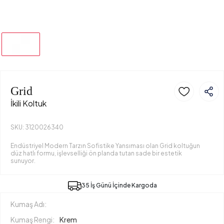
Grid
İkili Koltuk
SKU: 3120026340
Endüstriyel Modern Tarzın Sofistike Yansıması olan Grid koltuğun
düz hatlı formu, işlevselliği ön planda tutan sade bir estetik
sunuyor.
35 İş Günü İçinde Kargoda
Kumaş Adı:
Kumaş Rengi:
Krem