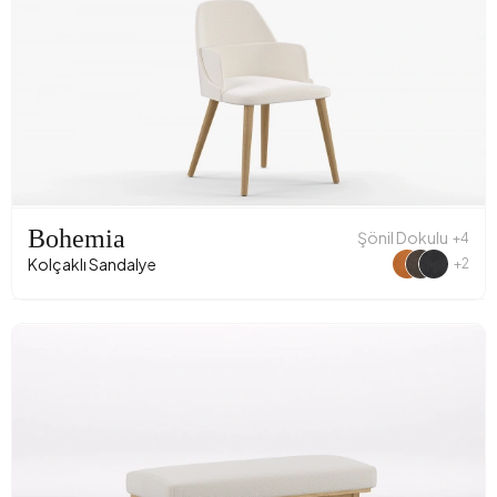
Bohemia
Şönil Dokulu
+4
Kolçaklı Sandalye
+2