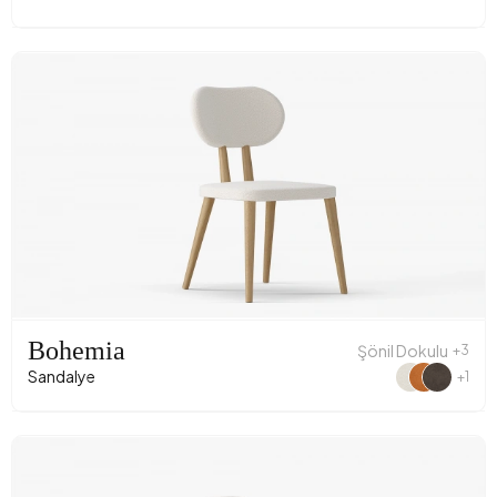
Bohemia
Şönil Dokulu
+3
Sandalye
+1