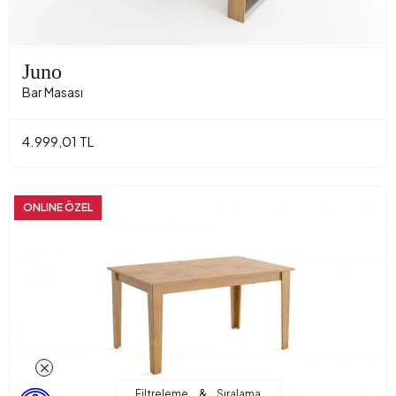
Juno
Bar Masası
4.999,01 TL
ONLINE ÖZEL
&
Filtreleme
Sıralama