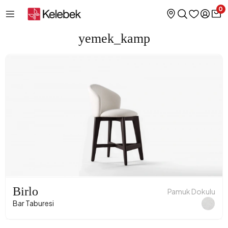
0
yemek_kamp
Birlo
Pamuk Dokulu
Bar Taburesi