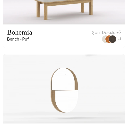
Bohemia
Şönil Dokulu
+3
Bench - Puf
+1