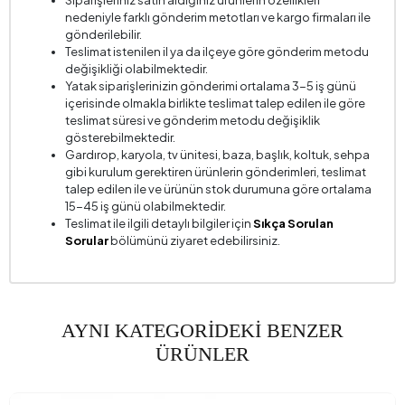
Siparişleriniz satın aldığınız ürünlerin özellikleri
Paket Sayısı
2
nedeniyle farklı gönderim metotları ve kargo firmaları ile
Üst Tabla Kalınlığı (mm)
25 mm
gönderilebilir.
Teslimat istenilen il ya da ilçeye göre gönderim metodu
Yükseklik (mm)
457 mm
değişikliği olabilmektedir.
Yatak siparişlerinizin gönderimi ortalama 3-5 iş günü
içerisinde olmakla birlikte teslimat talep edilen ile göre
teslimat süresi ve gönderim metodu değişiklik
gösterebilmektedir.
Gardırop, karyola, tv ünitesi, baza, başlık, koltuk, sehpa
gibi kurulum gerektiren ürünlerin gönderimleri, teslimat
talep edilen ile ve ürünün stok durumuna göre ortalama
15-45 iş günü olabilmektedir.
Teslimat ile ilgili detaylı bilgiler için
Sıkça Sorulan
Sorular
bölümünü ziyaret edebilirsiniz.
AYNI KATEGORİDEKİ BENZER
ÜRÜNLER