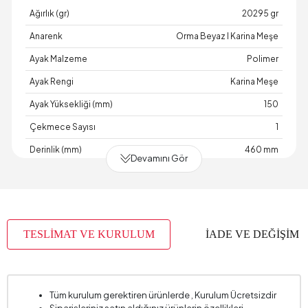
Ağırlık (gr)
20295 gr
Anarenk
Orma Beyaz I Karina Meşe
Ayak Malzeme
Polimer
Ayak Rengi
Karina Meşe
Ayak Yüksekliği (mm)
150
Çekmece Sayısı
1
Derinlik (mm)
460 mm
Devamını Gör
Garanti Süresi
2 Yıl Garanti
Genişlik (mm)
560 mm
Gövde Malzemesi
Endüstriyel Ahşap
TESLİMAT VE KURULUM
İADE VE DEĞİŞİM
Hacim (m3)
0,05 m3
Kulp Malzemesi
Masif Ahşap
Kulp Rengi
Karina Meşe
Tüm kurulum gerektiren ürünlerde , Kurulum Ücretsizdir