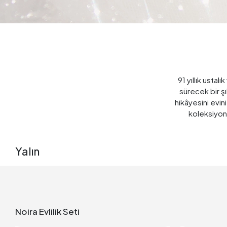
91 yıllık ustal
sürecek bir şık
hikâyesini evin
koleksiyonl
Yalın
Noira Evlilik Seti