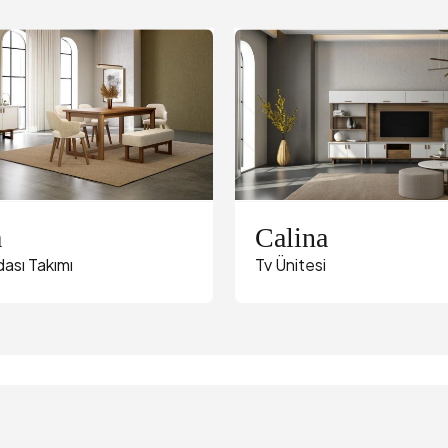
a
Calina
ası Takımı
Tv Ünitesi