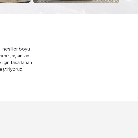
i, nesiller boyu
rımız, aşkınızın
 için tasarlanan
eştiriyoruz.