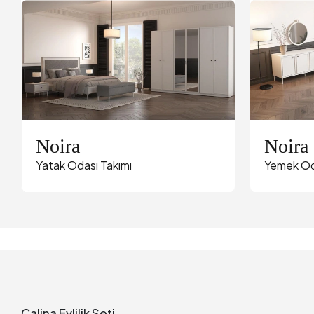
Noira
Noira
Yatak Odası Takımı
Yemek Od
Calina Evlilik Seti