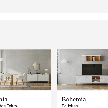
mia
Bohemia
ası Takımı
Tv Ünitesi