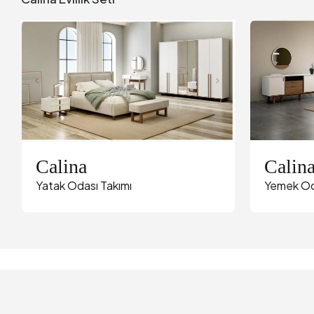
Calina
Calin
Yatak Odası Takımı
Yemek Od