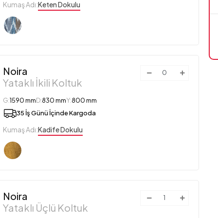
Kumaş Adı:
Keten Dokulu
Noira
Yataklı İkili Koltuk
G:
1590 mm
D:
830 mm
Y:
800 mm
35 İş Günü İçinde Kargoda
Kumaş Adı:
Kadife Dokulu
Noira
Yataklı Üçlü Koltuk