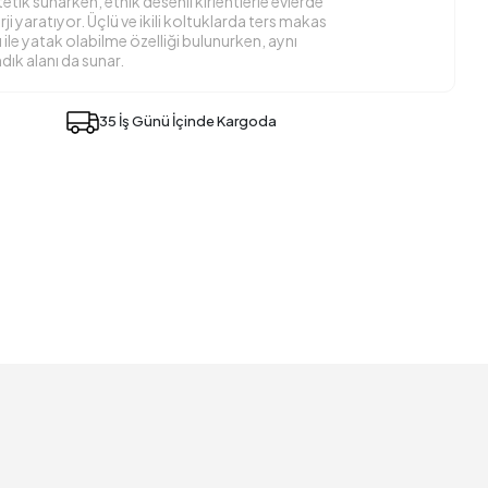
etik sunarken, etnik desenli kırlentlerle evlerde
rji yaratıyor. Üçlü ve ikili koltuklarda ters makas
le yatak olabilme özelliği bulunurken, aynı
ık alanı da sunar.
35 İş Günü İçinde Kargoda