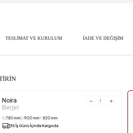
TESLİMAT VE KURULUM
İADE VE DEĞİŞİM
TİRİN
Noira
Berjer
G:
780 mm
D:
900 mm
Y:
820 mm
35 İş Günü İçinde Kargoda