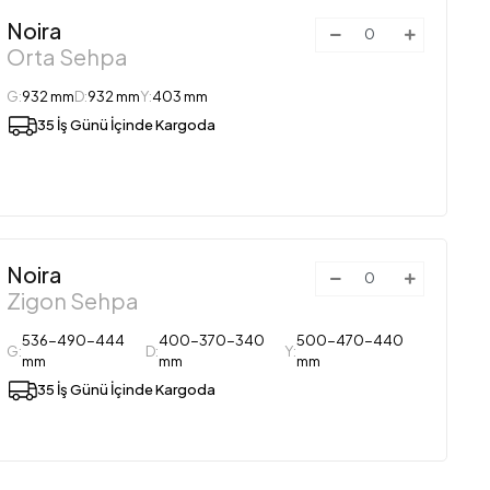
Noira
Orta Sehpa
G:
932 mm
D:
932 mm
Y:
403 mm
35 İş Günü İçinde Kargoda
Noira
Zigon Sehpa
536-490-444
400-370-340
500-470-440
G:
D:
Y:
mm
mm
mm
35 İş Günü İçinde Kargoda