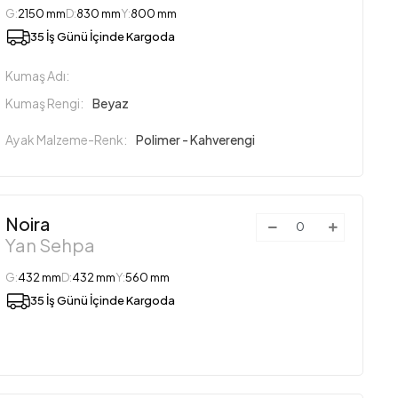
G:
2150 mm
D:
830 mm
Y:
800 mm
35 İş Günü İçinde Kargoda
Kumaş Adı:
Kumaş Rengi:
Beyaz
Ayak Malzeme-Renk:
Polimer - Kahverengi
Noira
Yan Sehpa
G:
432 mm
D:
432 mm
Y:
560 mm
35 İş Günü İçinde Kargoda