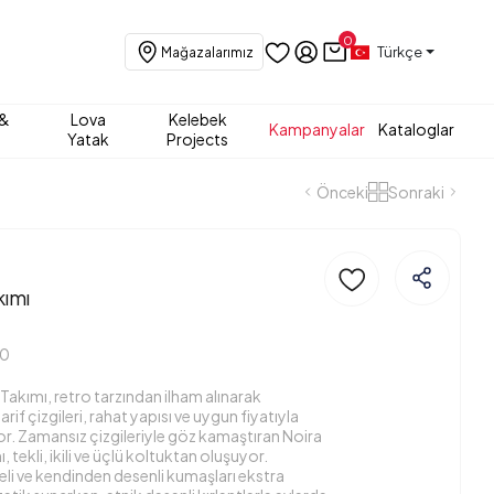
0
Türkçe
Mağazalarımız
 &
Lova
Kelebek
Kampanyalar
Kataloglar
Yatak
Projects
Önceki
Sonraki
kımı
00
Takımı, retro tarzından ilham alınarak
rif çizgileri, rahat yapısı ve uygun fiyatıyla
r. Zamansız çizgileriyle göz kamaştıran Noira
 tekli, ikili ve üçlü koltuktan oluşuyor.
li ve kendinden desenli kumaşları ekstra