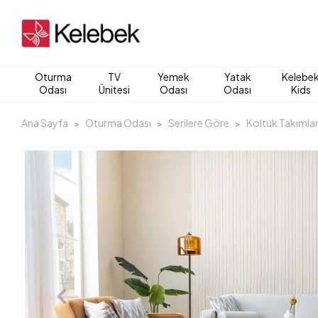
Oturma
TV
Yemek
Yatak
Kelebe
Odası
Ünitesi
Odası
Odası
Kids
Ana Sayfa
Oturma Odası
Serilere Göre
Koltuk Takımlar