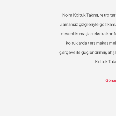
Noira Koltuk Takımı, retro tar
Zamansız çizgileriyle göz kama
desenli kumaşları ekstra konfor
koltuklarda ters makas mek
çerçeve ile güçlendirilmiş ahşa
Koltuk Takım
Görsel