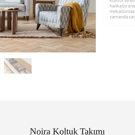
konfor ve est
harika bir ene
mekanizması i
zamanda sand
Noira Koltuk Takımı