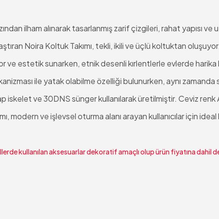
zından ilham alınarak tasarlanmış zarif çizgileri, rahat yapısı ve 
ştıran Noira Koltuk Takımı, tekli, ikili ve üçlü koltuktan oluşuy
 ve estetik sunarken, etnik desenli kırlentlerle evlerde harika bir
anizması ile yatak olabilme özelliği bulunurken, aynı zamanda s
p iskelet ve 30DNS sünger kullanılarak üretilmiştir. Ceviz renk A
ı, modern ve işlevsel oturma alanı arayan kullanıcılar için ideal b
lerde kullanılan aksesuarlar dekoratif amaçlı olup ürün fiyatına dahil de