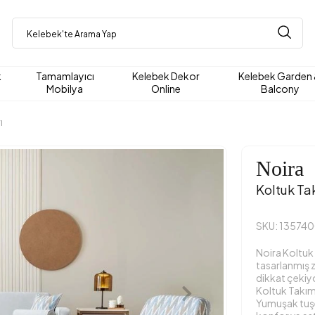
k
Tamamlayıcı
Kelebek Dekor
Kelebek Garden
Mobilya
Online
Balcony
ı
Noira
Koltuk Ta
SKU: 13574
Noira Koltuk 
tasarlanmış za
dikkat çekiyo
Koltuk Takımı,
Yumuşak tuşe