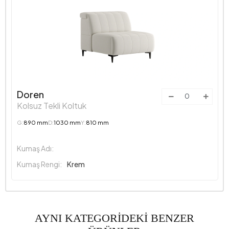
Doren
Kolsuz Tekli Koltuk
G:
890 mm
D:
1030 mm
Y:
810 mm
Kumaş Adı:
Kumaş Rengi:
Krem
AYNI KATEGORİDEKİ BENZER