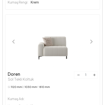
Kumaş Rengi:
Krem
Doren
Sol Tekli Koltuk
G:
1120 mm
D:
1030 mm
Y:
810 mm
Kumaş Adı: