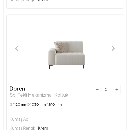
Doren
Sol Tekli Mekanizmalı Koltuk
G:
1120 mm
D:
1030 mm
Y:
810 mm
Kumaş Adı:
Kumaş Rengi:
Krem