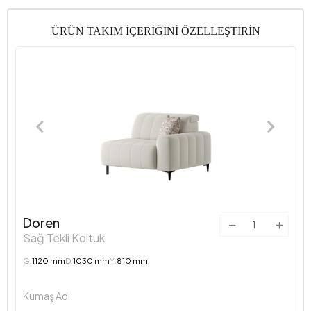
ÜRÜN TAKIM İÇERİĞİNİ ÖZELLEŞTİRİN
Doren
Sağ Tekli Koltuk
G:
1120 mm
D:
1030 mm
Y:
810 mm
Kumaş Adı: