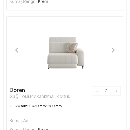
Kumaş Rengi:
Krem
Doren
Sağ Tekli Mekanizmalı Koltuk
G:
1120 mm
D:
1030 mm
Y:
810 mm
Kumaş Adı:
Kumaş Rengi:
Krem