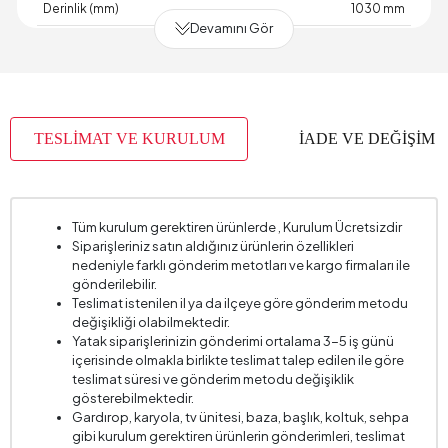
Derinlik (mm)
1030 mm
Devamını Gör
Garanti Süresi
2 Yıl Garanti
Genişlik (mm)
1120 mm
İskelet Yapısı
Metal+Ahşap
TESLİMAT VE KURULUM
İADE VE DEĞİŞİM
Kartela Kumaş No
8500
Kırlent 1 Adet
1
Kırlent 1 Ölçüsü
50x50 cm
Tüm kurulum gerektiren ürünlerde , Kurulum Ücretsizdir
Kol Yüksekliği (mm)
495mm
Siparişleriniz satın aldığınız ürünlerin özellikleri
nedeniyle farklı gönderim metotları ve kargo firmaları ile
Kurulum Gerekliliği
Evet
gönderilebilir.
Teslimat istenilen il ya da ilçeye göre gönderim metodu
Mekanizma
Baş Mekanizması + Motorlu Oturum
değişikliği olabilmektedir.
Bilgisi
Mekanizması
Yatak siparişlerinizin gönderimi ortalama 3-5 iş günü
Oturma Derinliği (mm)
620mm
içerisinde olmakla birlikte teslimat talep edilen ile göre
teslimat süresi ve gönderim metodu değişiklik
Yükseklik (mm)
810 mm
gösterebilmektedir.
Gardırop, karyola, tv ünitesi, baza, başlık, koltuk, sehpa
Kumaş Adı
Şönil Dokulu
gibi kurulum gerektiren ürünlerin gönderimleri, teslimat