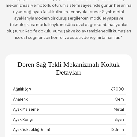
mekanizması ve motorlu oturum sistemi sayesinde günün her anına
uyum sağlayan farklı kullanım senaryoları sunar. Siyah metal
ayaklarıyla modern bir duruş sergilerken, modüler yapısı ve
teknolojik ara modülleriyle mekâna özel özgür kombinasyonlar
oluşturur. Kadife dokulu, yumuşak ve kolay temizlenebilir kumaşları
ise üst segment bir konfor ve estetik deneyimi tamamlar. "
Doren Sağ Tekli Mekanizmalı Koltuk
Detayları
Ağırlık (gr)
67000
Anarenk
Krem
Ayak Malzeme
Metal
Ayak Rengi
Siyah
Ayak Yüksekliği (mm)
120mm