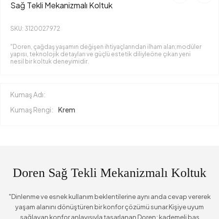
Sağ Tekli Mekanizmalı Koltuk
SKU: 3120027972
"Doren, çağdaş yaşamın değişen ihtiyaçlarından ilham alan;modüler
yapısı, teknolojik detayları ve güçlü estetik diliyleöne çıkan yeni
nesil bir koltuk deneyimidir.
Kumaş Adı:
Kumaş Rengi:
Krem
Doren Sağ Tekli Mekanizmalı Koltuk
"Dinlenme ve esnek kullanım beklentilerine aynı anda cevap vererek
yaşam alanını dönüştüren bir konfor çözümü sunar.Kişiye uyum
sağlayan konfor anlayışıyla tasarlanan Doren; kademeli baş