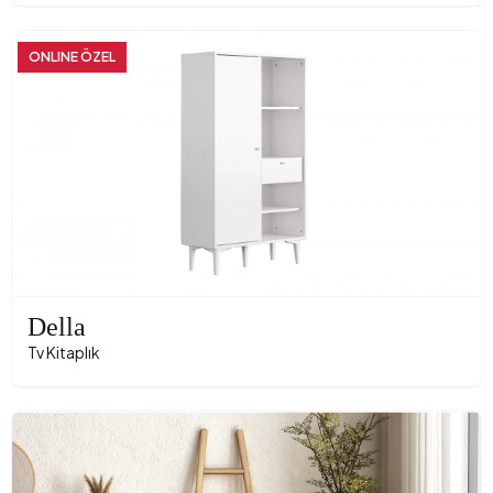
ONLINE ÖZEL
Della
Tv Kitaplık