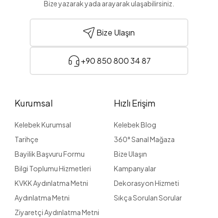
Bize yazarak yada arayarak ulaşabilirsiniz.
Ünitesi Kitaplık olmaktadır. Son zamanlarda en çok tercih
edilen bu model, kullanım açısından rahat bir kullanıma
sahip olmaktadır. Bakıldığı zaman bir uyum içerisinde olan
Bize Ulaşın
bu ürün, kitaplarınızı veya kişisel eşyalarınızı koymanız için
size çok rahat bir konfor sunar.
+90 850 800 34 87
Metal Tv Ünitesi Kitaplık: Kullanım ve dayanıklılık açısından
en sağlam modellerden bir tanesi, Metal Tv Ünitesi
Kitaplığı olmaktadır.
Salon kitaplıklar
arasında en çok
tercih edilen bu model, son zamanların en dayanıklı
üniteleri arasında yer almaktadır. Ürünün sağlam yapısı ve
Kurumsal
Hızlı Erişim
dekora olan uyumluluğu ile birlikte, oturma odanızda hoş
bir görüntü kazandırır.
Kelebek Kurumsal
Kelebek Blog
Büyük Tv Ünitesi Kitaplık: Kitaplık ünitesi seçerken en çok
Tarihçe
360° Sanal Mağaza
dikkat edilmesi gereken durumlardan bir tanesi, ünitenin
Bayilik Başvuru Formu
büyüklüğü olmaktadır. Kitaplık olarak elinizde çok fazla
Bize Ulaşın
kitabınız varsa ve bu kitapları koyabilecek yeriniz
Bilgi Toplumu Hizmetleri
Kampanyalar
bulunmuyorsa, büyük bir kitaplık şeklinde tv ünitesi tercih
edebilirsiniz. Son zamanların en çok tercih edilen bu
KVKK Aydınlatma Metni
Dekorasyon Hizmeti
kitaplık üniteleri, evinizde bulunan kitapları kolaylıkla
Aydınlatma Metni
Sıkça Sorulan Sorular
yerleştirebileceğiniz bir yer sağlamaktadır. Oturma
odanızda bulunan yere göre bir duvarı komple kaplayan bu
Ziyaretçi Aydınlatma Metni
ünite, büyük bir oturma odasında çok fazla yer kaplamaz.