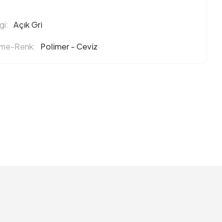
i:
Açık Gri
eme-Renk:
Polimer - Ceviz