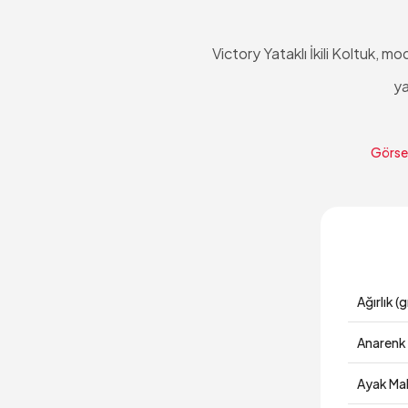
Victory Yataklı İkili Koltuk, m
ya
Görsel
Ağırlık (g
Anarenk
Ayak Ma