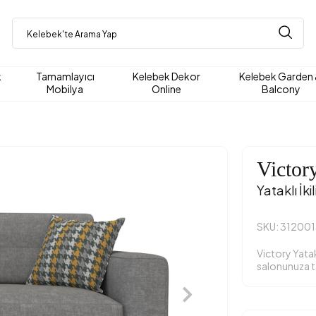
k
Tamamlayıcı
Kelebek Dekor
Kelebek Garden
Mobilya
Online
Balcony
Victor
Yataklı İki
SKU: 312001
Victory Yatakl
salonunuza t