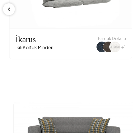
Yatak De
Yatak Ge
Yatak O
İkarus
Pamuk Dokulu
+1
Yüksekl
İkili Koltuk Minderi
Kumaş A
Kumaş R
Ayak Ma