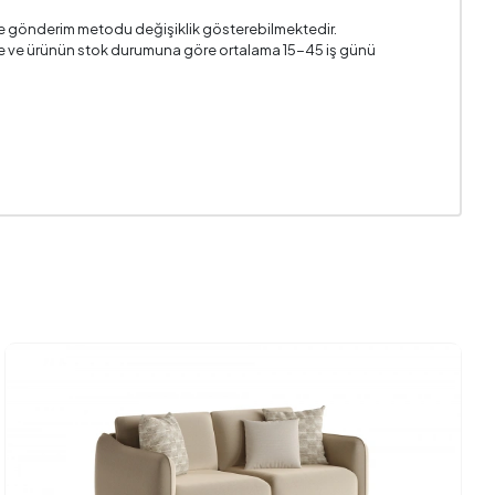
5x45 cm
i ve gönderim metodu değişiklik gösterebilmektedir.
n ile ve ürünün stok durumuna göre ortalama 15-45 iş günü
2
210 mm
450 mm
Evet
kla Atan)
620 mm
1510 mm
430 mm
Hayır