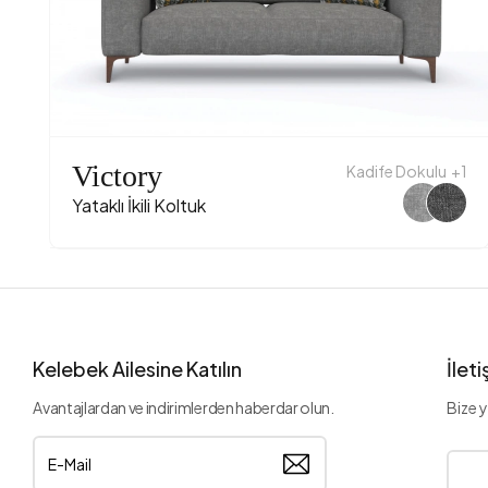
Victory
Kadife Dokulu
+1
Yataklı İkili Koltuk
Kelebek Ailesine Katılın
İlet
Avantajlardan ve indirimlerden haberdar olun.
Bize y