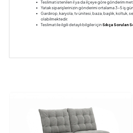
Teslimat istenilen il ya da ilçeye göre gönderim met
Kırlent 1
Yatak siparişlerinizin gönderimi ortalama 3-5 iş gün
Gardırop, karyola, tv ünitesi, baza, başlık, koltuk,
Kırlent 
olabilmektedir.
Teslimat ile ilgili detaylı bilgiler için
Sıkça Sorulan S
Kol Geni
Kol Yüks
Kurulum 
Mekanizm
Oturma D
Oturma 
Oturma 
Sandık Ö