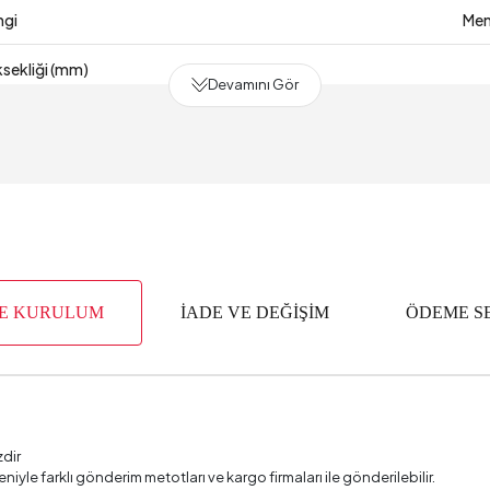
ngi
Men
sekliği (mm)
Devamını Gör
 (mm)
Süresi
2 Y
 (mm)
apısı
Meta
VE KURULUM
İADE VE DEĞİŞİM
ÖDEME S
e
 Kumaş No
 Adet
zdir
1 Kumaş Rengi
Ç
deniyle farklı gönderim metotları ve kargo firmaları ile gönderilebilir.