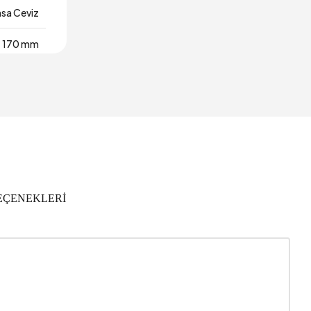
sa Ceviz
170 mm
880 mm
ıl Garanti
1910 mm
l - Ahşap
EÇENEKLERİ
2 Kişi
4541
2
ok Renkli