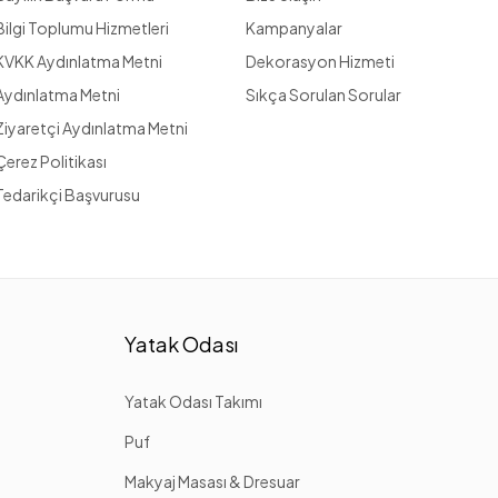
Bilgi Toplumu Hizmetleri
Kampanyalar
KVKK Aydınlatma Metni
Dekorasyon Hizmeti
Aydınlatma Metni
Sıkça Sorulan Sorular
Ziyaretçi Aydınlatma Metni
Çerez Politikası
Tedarikçi Başvurusu
Yatak Odası
Yatak Odası Takımı
Puf
Makyaj Masası & Dresuar