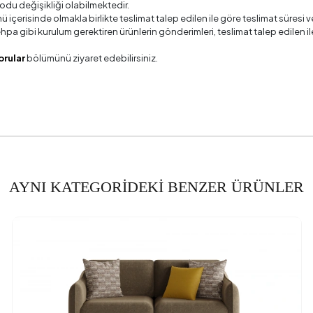
odu değişikliği olabilmektedir.
 Ölçüsü
4
ü içerisinde olmakla birlikte teslimat talep edilen ile göre teslimat süres
 sehpa gibi kurulum gerektiren ürünlerin gönderimleri, teslimat talep edile
Adedi
orular
bölümünü ziyaret edebilirsiniz.
şliği (mm)
ekliği (mm)
Gerekliliği
a Bilgisi
CSS-03 Sırt Hareket Mekanizması (Ta
AYNI KATEGORİDEKİ BENZER ÜRÜNLER
erinliği (mm)
Genişliği (mm)
Yüksekliği (mm)
zelliği