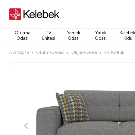
Oturma
TV
Yemek
Yatak
Kelebe
Odası
Ünitesi
Odası
Odası
Kids
Ana Sayfa
Oturma Odası
Ölçüye Göre
İkili Koltuk