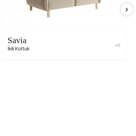
880 mm
1510 mm
Evet
Savia
+6
780 mm
İkili Koltuk
e Dokulu
Açık Gri
r - Ceviz