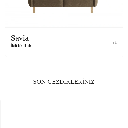
rinliği (mm)
nişliği (mm)
labilme
Savia
+6
ik (mm)
İkili Koltuk
dı
Kadif
engi
SON GEZDİKLERİNİZ
lzeme-Renk
Polime