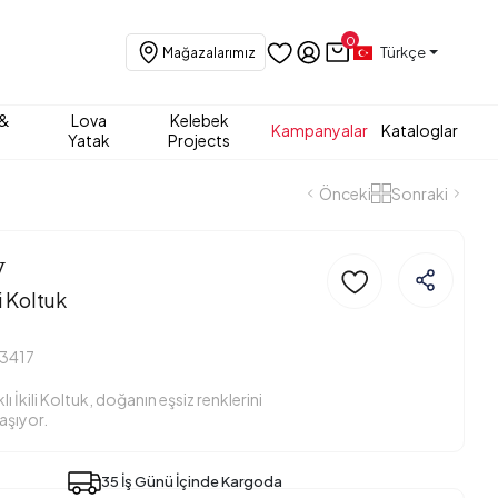
0
Türkçe
Mağazalarımız
 &
Lova
Kelebek
Kampanyalar
Kataloglar
Yatak
Projects
Önceki
Sonraki
y
li Koltuk
3417
ı İkili Koltuk, doğanın eşsiz renklerini
aşıyor.
35 İş Günü İçinde Kargoda