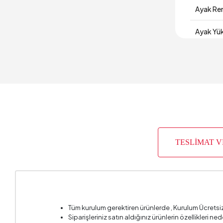
Ayak Re
Ayak Yük
Derinlik
Garanti 
Genişlik
İskelet Y
TESLİMAT 
Kapasit
Kartela
Kırlent 1
Tüm kurulum gerektiren ürünlerde , Kurulum Ücretsi
Kırlent 
Siparişleriniz satın aldığınız ürünlerin özellikleri ne