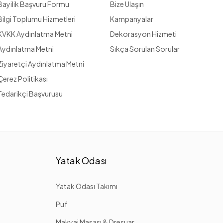
Bayilik Başvuru Formu
Bize Ulaşın
Bilgi Toplumu Hizmetleri
Kampanyalar
KVKK Aydınlatma Metni
Dekorasyon Hizmeti
Aydınlatma Metni
Sıkça Sorulan Sorular
Ziyaretçi Aydınlatma Metni
Çerez Politikası
Tedarikçi Başvurusu
Yatak Odası
Yatak Odası Takımı
Puf
Makyaj Masası & Dresuar