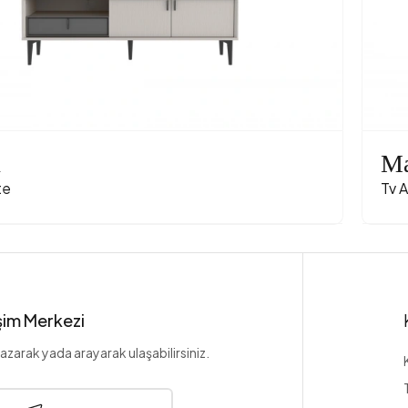
n
Ma
te
Tv A
işim Merkezi
azarak yada arayarak ulaşabilirsiniz.