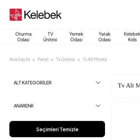
Oturma
TV
Yemek
Yatak
Kelebe
Odası
Ünitesi
Odası
Odası
Kids
Ana Sayfa
Panel
Tv Ünitesi
Tv Alt Modül
ALT KATEGORILER
Tv Alt 
ANARENK
Seçimleri Temizle