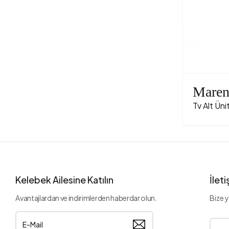
Mare
Tv Alt Üni
Kelebek Ailesine Katılın
İlet
Avantajlardan ve indirimlerden haberdar olun.
Bize y