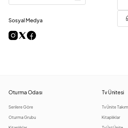
Sosyal Medya
Oturma Odası
Tv Ünitesi
Serilere Göre
Tv Ünite Takım
Oturma Grubu
Kitaplıklar
Kitaplıklar
Tv Üst Ünite