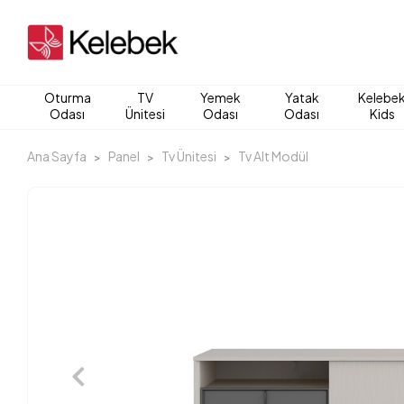
Oturma
TV
Yemek
Yatak
Kelebe
Odası
Ünitesi
Odası
Odası
Kids
Ana Sayfa
Panel
Tv Ünitesi
Tv Alt Modül