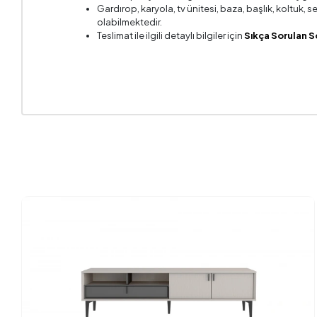
Gardırop, karyola, tv ünitesi, baza, başlık, koltuk,
olabilmektedir.
Teslimat ile ilgili detaylı bilgiler için
Sıkça Sorulan S