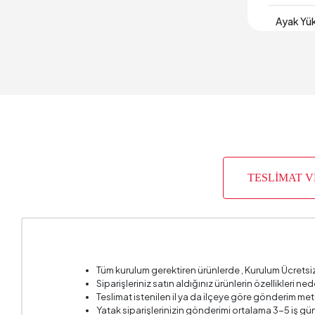
Ayak Yük
Derinlik
Garanti 
Genişlik
Kapak Sa
TESLİMAT 
Kulp Ren
Paket Sa
Yüksekl
Tüm kurulum gerektiren ürünlerde , Kurulum Ücretsi
Siparişleriniz satın aldığınız ürünlerin özellikleri ne
Teslimat istenilen il ya da ilçeye göre gönderim met
Yatak siparişlerinizin gönderimi ortalama 3-5 iş gün