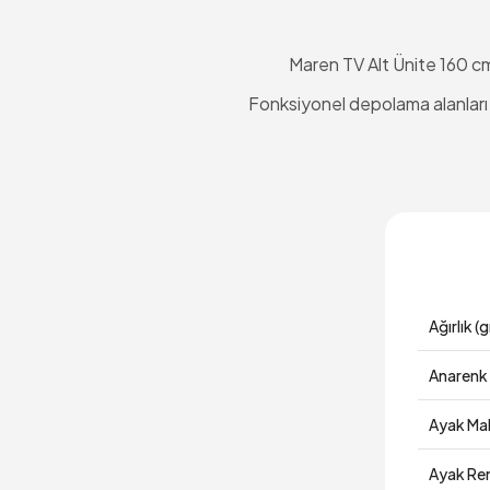
Maren TV Alt Ünite 160 cm,
Fonksiyonel depolama alanları s
Ağırlık (g
Anarenk
Ayak Ma
Ayak Re