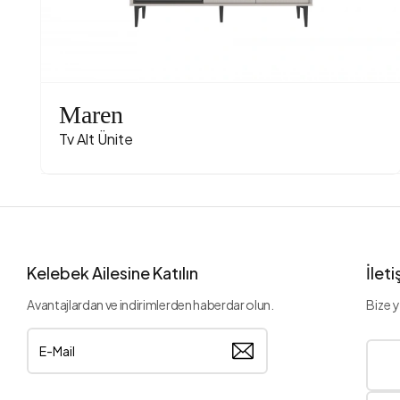
Maren
Tv Alt Ünite
Kelebek Ailesine Katılın
İlet
Avantajlardan ve indirimlerden haberdar olun.
Bize y