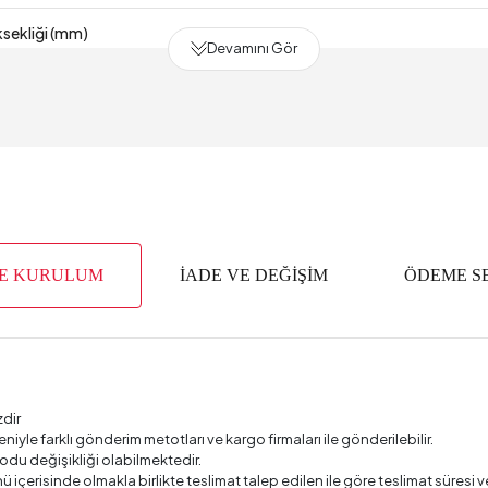
sekliği (mm)
Devamını Gör
 (mm)
Süresi
 (mm)
yısı
VE KURULUM
İADE VE DEĞİŞİM
ÖDEME S
gi
yısı
ik (mm)
zdir
deniyle farklı gönderim metotları ve kargo firmaları ile gönderilebilir.
odu değişikliği olabilmektedir.
ü içerisinde olmakla birlikte teslimat talep edilen ile göre teslimat süres