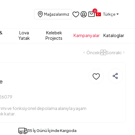
0
Türkçe
Mağazalarımız
 &
Lova
Kelebek
Kampanyalar
Kataloglar
Yatak
Projects
Önceki
Sonraki
te
26079
ımı ve fonksiyonel depolama alanıyla yaşam
lık katar.
35 İş Günü İçinde Kargoda