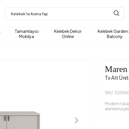
k
Tamamlayıcı
Kelebek Dekor
Kelebek Garden
Mobilya
Online
Balcony
Maren
Tv Alt Üni
SKU: 32004
Modern tasar
alanlarına şık