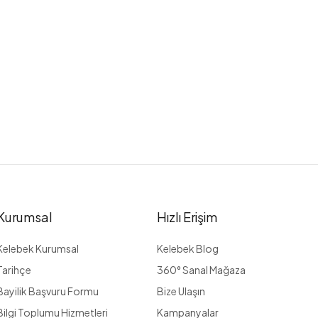
Kurumsal
Hızlı Erişim
Kelebek Kurumsal
Kelebek Blog
Tarihçe
360° Sanal Mağaza
Bayilik Başvuru Formu
Bize Ulaşın
Bilgi Toplumu Hizmetleri
Kampanyalar