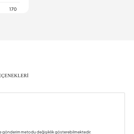
170
450 mm
2 Yıl
1581 mm
2
EÇENEKLERİ
Antrasit
3
555 mm
i ve gönderim metodu değişiklik gösterebilmektedir.