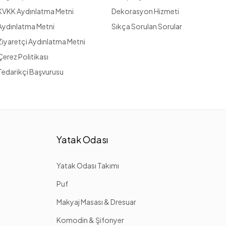
KVKK Aydınlatma Metni
Dekorasyon Hizmeti
Aydınlatma Metni
Sıkça Sorulan Sorular
Ziyaretçi Aydınlatma Metni
Çerez Politikası
Tedarikçi Başvurusu
Yatak Odası
Yatak Odası Takımı
Puf
Makyaj Masası & Dresuar
Komodin & Şifonyer